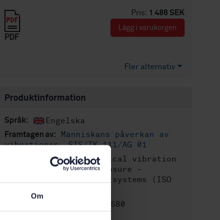
Pris:
1 486 SEK
Lägg i varukorgen
PDF
Fler alternativ
Produktinformation
Engelska
Språk:
Människans påverkan av
Framtagen av:
vibrationer, SIS/TK 111/AG 01
Mechanical vibration
Internationell titel:
and shock - Human exposure -
Biodynamic coordinate systems (ISO
8727:1997, IDT)
Om
STD-80006580
Artikelnummer:
1
Utgåva: