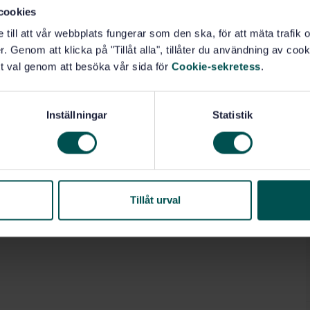
erence between male and female skeletal anatomy
cookies
e till att vår webbplats fungerar som den ska, för att mäta trafi
ystems. Moreover, the same principles apply when
. Genom att klicka på "Tillåt alla", tillåter du användning av cooki
t val genom att besöka vår sida för
Cookie-sekretess
.
for non-human mammalian species used in ethical
Inställningar
Statistik
60)
Tillåt urval