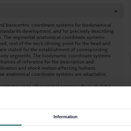
and basicentric coordinate systems for biodynamical
standards development, and for precisely describing
k. The segmental anatomical coordinate systems
ead, root of the neck (driving-point for the head and
 are stated for the establishment of corresponding
 body segments. The biodynamic coordinate systems
 frames of reference for the description and
vibration and shock motion affecting humans.
se anatomical coordinate systems are adaptable,
rimates or to other animal species whose skeletal
h the relevant anatomy of humans.
al coordinate systems (e.g. for the arm, wrist, leg or
Information
g principles of anatomy and of standardization, and
his International Standard.