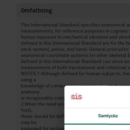
Omfattning
This International Standard specifies anatomical 
measurements, for reference purposes in cognate 
human exposure to mechanical vibration and shoc
defined in this International Standard are for the h
neck system), pelvis, and hand. General principles
anatomical coordinate systems for other skeletal
defined in this International Standard can serve as
measurement of both translational and rotational 
NOTES 1 Although defined for human subjects, the
using a
knowledge of comparative anatomy, to non-human p
anatomy
is recognizably comparable, radiographically, wit
2 When the need arises for other segmental anatomic
foot),
Samtycke
these should be defined according to correspondin
may be
proposed for inclusion in subsequent revisions of t