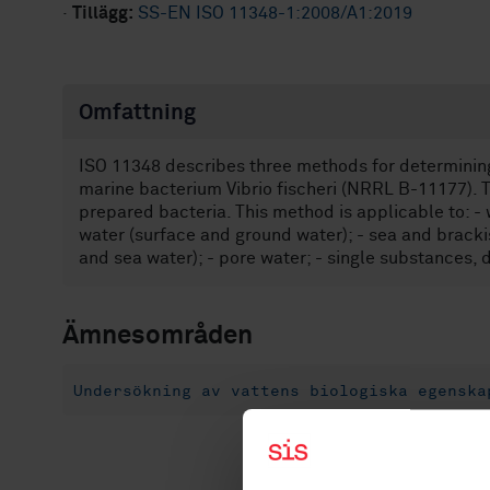
·
Tillägg:
SS-EN ISO 11348-1:2008/A1:2019
Omfattning
ISO 11348 describes three methods for determining
marine bacterium Vibrio fischeri (NRRL B-11177). T
prepared bacteria. This method is applicable to: -
water (surface and ground water); - sea and brackis
and sea water); - pore water; - single substances, d
Ämnesområden
Undersökning av vattens biologiska egenska