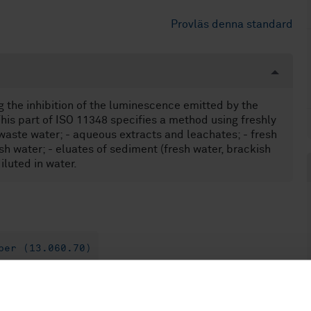
Provläs denna standard
 the inhibition of the luminescence emitted by the
his part of ISO 11348 specifies a method using freshly
 waste water; - aqueous extracts and leachates; - fresh
h water; - eluates of sediment (fresh water, brackish
iluted in water.
per (13.060.70)