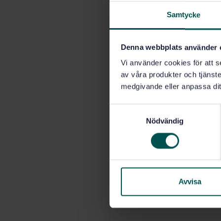
Samtycke
Denna webbplats använder 
Vi använder cookies för att s
av våra produkter och tjänster
medgivande eller anpassa dit
S
Nödvändig
a
m
t
y
c
k
Avvisa
e
s
v