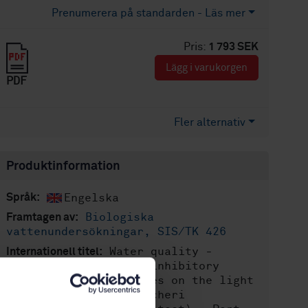
Prenumerera på standarden - Läs mer
Pris:
1 793 SEK
Lägg i varukorgen
PDF
Fler alternativ
Produktinformation
Engelska
Språk:
Biologiska
Framtagen av:
vattenundersökningar, SIS/TK 426
Water quality -
Internationell titel:
Determination of the inhibitory
effect of water samples on the light
emission of Vibrio fischeri