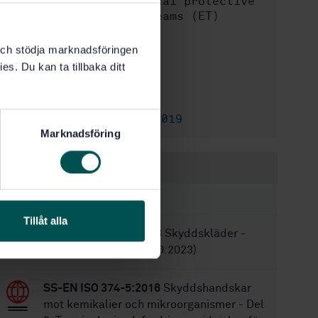
tight" (Type 1) chemical protective
suits for emergency teams (ET)
STD-32073
Artikelnummer:
k och stödja marknadsföringen
1
Utgåva:
es. Du kan ta tillbaka ditt
2002-02-01
Fastställd:
12
Antal sidor:
SS-EN 943-2:2019
Ersätts av:
Marknadsföring
Inom samma område
STANDARDER
Tillåt alla
SS-EN ISO 11610:2023
Skyddskläder -
Terminologi (ISO 11610:2023)
SS-EN ISO 374-5:2016
Skyddshandskar
mot kemikalier och mikroorganismer - Del