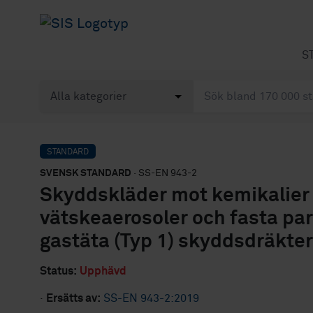
S
STANDARD
SVENSK STANDARD
· SS-EN 943-2
Skyddskläder mot kemikalier 
vätskeaerosoler och fasta part
gastäta (Typ 1) skyddsdräkter
Status:
Upphävd
·
Ersätts av:
SS-EN 943-2:2019