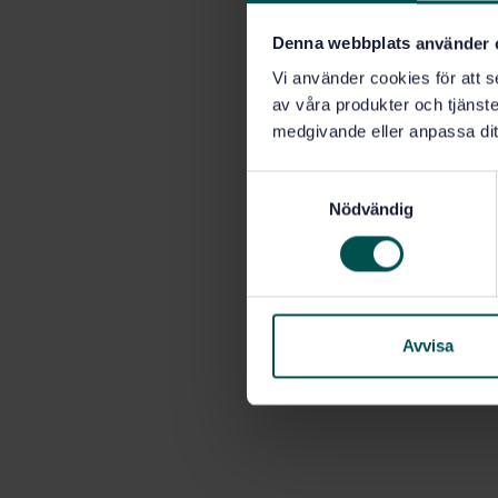
Denna webbplats använder 
Vi använder cookies för att s
av våra produkter och tjänster
medgivande eller anpassa dit
S
Nödvändig
a
m
t
y
c
k
Avvisa
e
s
v
a
l