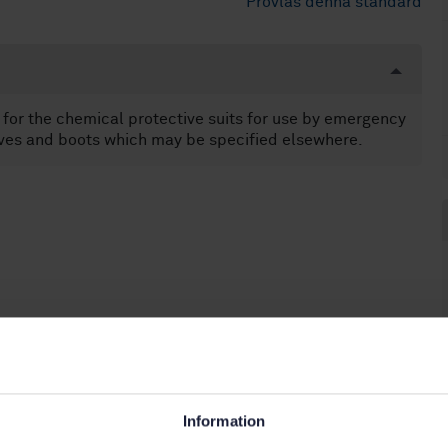
Provläs denna standard
for the chemical protective suits for use by emergency
oves and boots which may be specified elsewhere.
Information