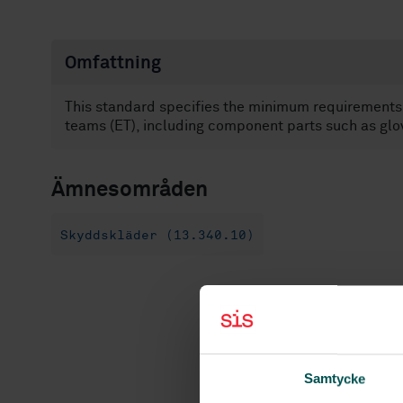
Omfattning
This standard specifies the minimum requirements 
teams (ET), including component parts such as gl
Ämnesområden
Skyddskläder (13.340.10)
Samtycke