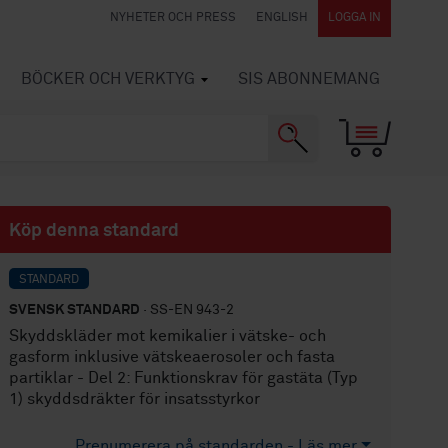
NYHETER OCH PRESS
ENGLISH
LOGGA IN
BÖCKER OCH VERKTYG
SIS ABONNEMANG
Köp denna standard
STANDARD
SVENSK STANDARD
· SS-EN 943-2
Skyddskläder mot kemikalier i vätske- och
gasform inklusive vätskeaerosoler och fasta
partiklar - Del 2: Funktionskrav för gastäta (Typ
1) skyddsdräkter för insatsstyrkor
Prenumerera på standarden - Läs mer