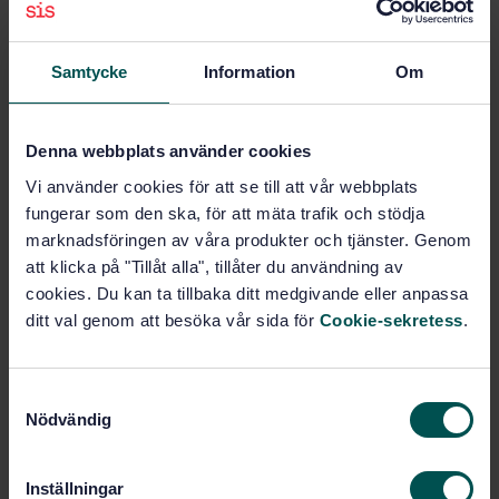
Pris:
1 640 SEK
Lägg i varukorgen
Samtycke
Information
Om
PDF
Fler alternativ
Denna webbplats använder cookies
Vi använder cookies för att se till att vår webbplats
fungerar som den ska, för att mäta trafik och stödja
Produktinformation
marknadsföringen av våra produkter och tjänster. Genom
att klicka på "Tillåt alla", tillåter du användning av
Engelska
Språk:
cookies. Du kan ta tillbaka ditt medgivande eller anpassa
Svenska institutet för
Framtagen av:
ditt val genom att besöka vår sida för
Cookie-sekretess
.
standarder
Mesh type eye and face
Internationell titel:
protectors for industrial and non-
S
industrial use against mechanical
Nödvändig
a
hazards and/or heat
m
STD-20268
Artikelnummer:
t
Inställningar
1
Utgåva: