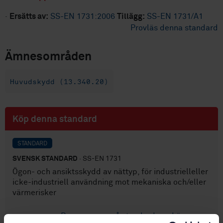
·
Ersätts av:
SS-EN 1731:2006
Tillägg:
SS-EN 1731/A1
Provläs denna standard
Ämnesområden
Huvudskydd (13.340.20)
Köp denna standard
STANDARD
SVENSK STANDARD
· SS-EN 1731
Ögon- och ansiktsskydd av nättyp, för industrielleller
icke-industriell användning mot mekaniska och/eller
värmerisker
Prenumerera på standarden - Läs mer