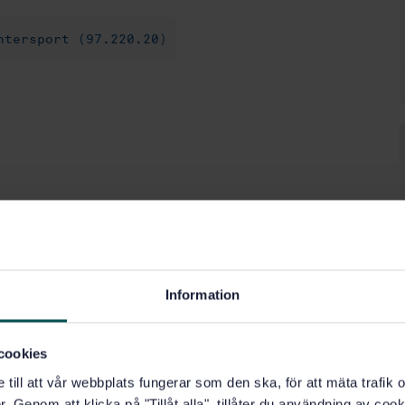
ntersport (97.220.20)
Information
cookies
e till att vår webbplats fungerar som den ska, för att mäta trafi
. Genom att klicka på "Tillåt alla", tillåter du användning av cooki