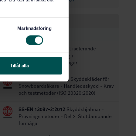
SS-EN 1077:2007
Ersätts av:
Inom samma område
Marknadsföring
STANDARDER
SS-EN 50365
Elektriskt isolerande
hjälmar för användning i
lågspänningsanläggningar
Tillåt alla
SS-EN ISO 20320:2020
Skyddskläder för
Snowboardsåkare - Handledsskydd - Krav
och testmetoder (ISO 20320:2020)
SS-EN 13087-2:2012
Skyddshjälmar -
Provningsmetoder - Del 2: Stötdämpande
förmåga