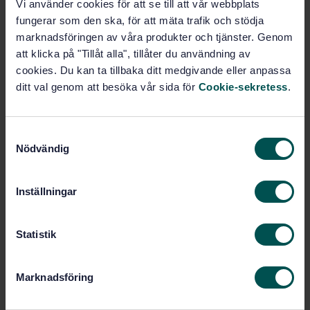
Vi använder cookies för att se till att vår webbplats
fungerar som den ska, för att mäta trafik och stödja
Pris:
543 SEK
marknadsföringen av våra produkter och tjänster. Genom
Lägg i varukorgen
att klicka på "Tillåt alla", tillåter du användning av
PDF
cookies. Du kan ta tillbaka ditt medgivande eller anpassa
ditt val genom att besöka vår sida för
Cookie-sekretess
.
Fler alternativ
S
Produktinformation
Nödvändig
a
m
Engelska
Språk:
t
Inställningar
Rörledningsprodukter och
Framtagen av:
y
ventiler, SIS/TK 118
c
Safety devices for
Internationell titel:
k
Statistik
protection against excessive pressure -
e
Part 5: Controlled safety pressure
s
relief systems (CSPRS) - Amendment 1
Marknadsföring
v
(ISO 4126-5:2013/Amd 1:2016)
a
STD-8023156
Artikelnummer: