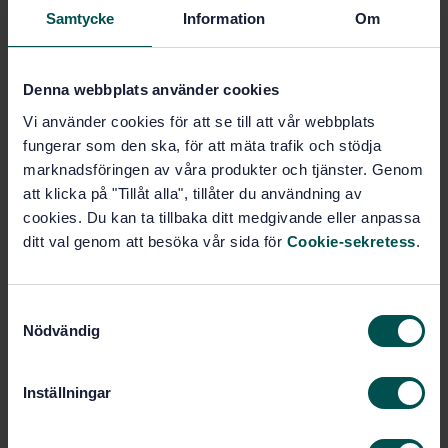
Samtycke
Information
Om
STANDARD
SVENSK STANDARD
· SS-EN 13081:2008+A1:2012
Behållare för transport av farligt gods - Utrustning för
Denna webbplats använder cookies
behållare - Gasåterföringskoppling
Vi använder cookies för att se till att vår webbplats
Prenumerera på standarden - Läs mer
fungerar som den ska, för att mäta trafik och stödja
marknadsföringen av våra produkter och tjänster. Genom
Pris:
943 SEK
att klicka på "Tillåt alla", tillåter du användning av
Lägg i varukorgen
cookies. Du kan ta tillbaka ditt medgivande eller anpassa
PDF
ditt val genom att besöka vår sida för
Cookie-sekretess
.
Fler alternativ
S
Nödvändig
a
Produktinformation
m
t
Inställningar
Engelska
Språk:
y
Transportbehållare för
Framtagen av:
c
farligt gods, SIS/TK 291