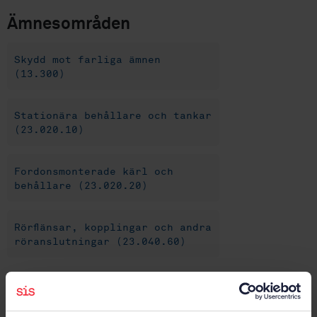
Ämnesområden
Skydd mot farliga ämnen
(13.300)
Stationära behållare och tankar
(23.020.10)
Fordonsmonterade kärl och
behållare (23.020.20)
Rörflänsar, kopplingar och andra
röranslutningar (23.040.60)
Köp denna standard