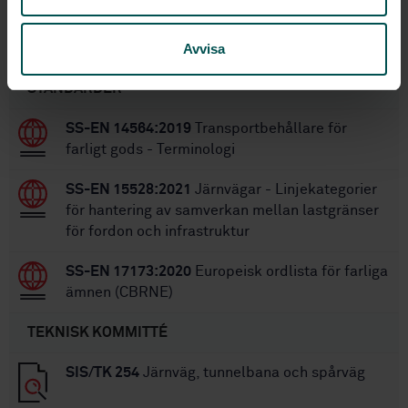
Inom samma område
Avvisa
STANDARDER
SS-EN 14564:2019
Transportbehållare för
farligt gods - Terminologi
SS-EN 15528:2021
Järnvägar - Linjekategorier
för hantering av samverkan mellan lastgränser
för fordon och infrastruktur
SS-EN 17173:2020
Europeisk ordlista för farliga
ämnen (CBRNE)
TEKNISK KOMMITTÉ
SIS/TK 254
Järnväg, tunnelbana och spårväg