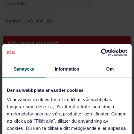
(13.300)
Vagnar (45.060.20)
Köp denna standard
STANDARD
SVENSK STANDARD
· SS-EN 12561-3:2011/AC:2014
Samtycke
Information
Om
Järnvägar - Tankvagnar - Del 3: Anordningar för
bottenfyllning och tömning av gaser kondenserade
under tryck
Denna webbplats använder cookies
Vi använder cookies för att se till att vår webbplats
Prenumerera på standarden - Läs mer
fungerar som den ska, för att mäta trafik och stödja
marknadsföringen av våra produkter och tjänster. Genom
Pris:
0 SEK
att klicka på "Tillåt alla", tillåter du användning av
Lägg i varukorgen
cookies. Du kan ta tillbaka ditt medgivande eller anpassa
PDF