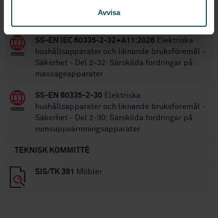
Säkerhet - Del 2-28: Särskilda fordringar på
Avvisa
symaskiner
SS-EN IEC 60335-2-32+A11:2026
Elektriska
hushållsapparater och liknande bruksföremål -
Säkerhet - Del 2-32: Särskilda fordringar på
massageapparater
SS-EN 60335-2-30
Elektriska
hushållsapparater och liknande bruksföremål -
Säkerhet - Del 2-30: Särskilda fordringar på
rumsuppvärmningsapparater
TEKNISK KOMMITTÉ
SIS/TK 391
Möbler