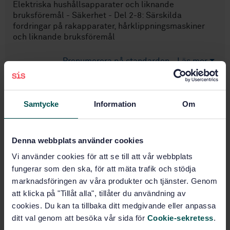
Elektriska hushållsapparater och liknande
bruksföremål - Säkerhet - Del 2-8: Särskilda
fordringar på rakapparater, hårklippningsmaskiner
och liknande bruksföremål
Prenumerera på standarden - Läs mer
Pris:
543 SEK
Lägg i varukorgen
Samtycke
Information
Om
PDF
Fler alternativ
Denna webbplats använder cookies
Vi använder cookies för att se till att vår webbplats
Produktinformation
fungerar som den ska, för att mäta trafik och stödja
marknadsföringen av våra produkter och tjänster. Genom
Engelska
Språk:
att klicka på "Tillåt alla", tillåter du användning av
SEK SVENSK ELSTANDARD
cookies. Du kan ta tillbaka ditt medgivande eller anpassa
Framtagen av:
ditt val genom att besöka vår sida för
Cookie-sekretess
.
Household and similar
Internationell titel: