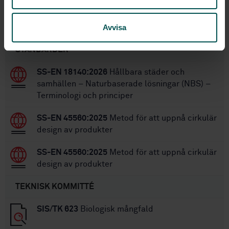
Inom samma område
Avvisa
STANDARDER
SS-EN 18140:2026
Hållbara städer och
samhällen – Naturbaserade lösningar (NBS) –
Terminologi och principer
SS-EN 45560:2025
Metod för att uppnå cirkulär
design av produkter
SS-EN 45560:2025
Metod för att uppnå cirkulär
design av produkter
TEKNISK KOMMITTÉ
SIS/TK 623
Biologisk mångfald