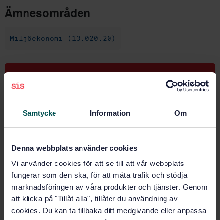
Ämnesområden
Miljöekonomi (13.020.20)
Köp denna standard
STANDARD
Samtycke
Information
Om
SVENSK STANDARD
· SS-ISO 17298:2025
Biologisk mångfald – Beaktande av biologisk
mångfald i organisationers strategi och verksamhet –
Denna webbplats använder cookies
Krav och riktlinjer (ISO 17298:2025, IDT)
Vi använder cookies för att se till att vår webbplats
Prenumerera på standarden - Läs mer
fungerar som den ska, för att mäta trafik och stödja
marknadsföringen av våra produkter och tjänster. Genom
Pris:
1 097 SEK
att klicka på "Tillåt alla", tillåter du användning av
Lägg i varukorgen
cookies. Du kan ta tillbaka ditt medgivande eller anpassa
PDF