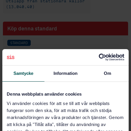
Utsläpp från stationära källor
(13.040.40)
Köp denna standard
STANDARD
SVENSK STANDARD
· SS-EN 19694-4:2016
Utsläpp och utomhusluft - Bestämning av utsläpp av
växthusgaser från energiintensiva industrier - Del 4:
Aluminiumindustri
Samtycke
Information
Om
Prenumerera på standarden - Läs mer
Denna webbplats använder cookies
Pris:
1 097 SEK
Vi använder cookies för att se till att vår webbplats
Lägg i varukorgen
fungerar som den ska, för att mäta trafik och stödja
PDF
marknadsföringen av våra produkter och tjänster. Genom
att klicka på "Tillåt alla", tillåter du användning av
Fler alternativ