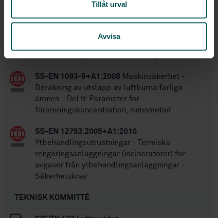
Tillåt urval
SS-EN 1093-8+A1:2008
Maskinsäkerhet -
Beräkning av utsläpp av luftburna farliga
Avvisa
ämnen - Del 8: Koncentrationsparameter för
luftförorening - Metod för mätning i box
SS-EN 1093-9+A1:2008
Maskinsäkerhet -
Beräkning av utsläpp av luftburna farliga
ämnen - Del 9: Parameter för
föroreningskoncentration, rumsmetod
SS-EN 12753:2005+A1:2010
Ytbehandlingsutrustningar - Termiska
rengöringsanläggningar (incineratorer) för
avgaser från ytbehandlingsanläggningar -
Säkerhetskrav
TEKNISK KOMMITTÉ