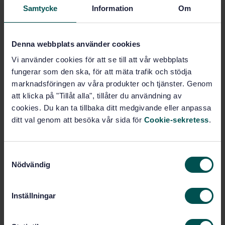
Samtycke
Information
Om
Produktinformation
Engelska
Svenska
Språk:
Denna webbplats använder cookies
Utomhusluft, SIS/TK 423/AG
Framtagen av:
Vi använder cookies för att se till att vår webbplats
04
fungerar som den ska, för att mäta trafik och stödja
Ambient air -
Internationell titel:
marknadsföringen av våra produkter och tjänster. Genom
Determination of a black smoke index
att klicka på "Tillåt alla", tillåter du användning av
STD-16439
Artikelnummer:
cookies. Du kan ta tillbaka ditt medgivande eller anpassa
1
Utgåva:
ditt val genom att besöka vår sida för
Cookie-sekretess
.
1995-03-24
Fastställd:
20
Antal sidor:
S
Nödvändig
a
m
Inom samma område
t
Inställningar
y
STANDARDER
c
SS-ISO 16000-6:2021
Inomhusluft - Del 6: