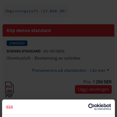
Omgivningsluft (13.040.20)
Köp denna standard
STANDARD
SVENSK STANDARD
· SS-ISO 9835
Utomhusluft - Bestämning av sotindex
Prenumerera på standarden - Läs mer
Pris:
1 250 SEK
Lägg i varukorgen
PDF
Fler alternativ