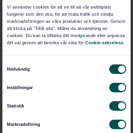
Vi använder cookies för att se till att vår webbplats
Produktinformation
fungerar som den ska, för att mäta trafik och stödja
marknadsföringen av våra produkter och tjänster. Genom
Engelska
Språk:
att klicka på "Tillåt alla", tillåter du användning av
SEK SVENSK ELSTANDARD
Framtagen av:
cookies. Du kan ta tillbaka ditt medgivande eller anpassa
Management of alarm
Internationell titel:
ditt val genom att besöka vår sida för
Cookie-sekretess
.
systems for the process industries
STD-3336564
Artikelnummer:
S
1
Utgåva:
Nödvändig
a
2015-04-15
Fastställd:
m
81
Antal sidor:
t
Inställningar
SS-EN IEC 62682:2023
Ersätts av:
y
c
k
Statistik
Inom samma område
e
s
STANDARDER
Marknadsföring
v