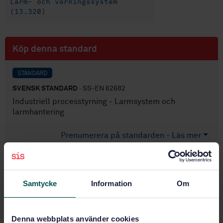
Larm- och varningssystem
(13.320)
Köp denna standard
STANDARD
SVENSK STANDARD
· SS-EN 62682
Industriell processtyrning - Larmsystem och
larmhantering
Prenumerera på standarden - Läs mer
Pris:
2 253 SEK
Lägg i varukorgen
Samtycke
Information
Om
PDF
Fler alternativ
Denna webbplats använder cookies