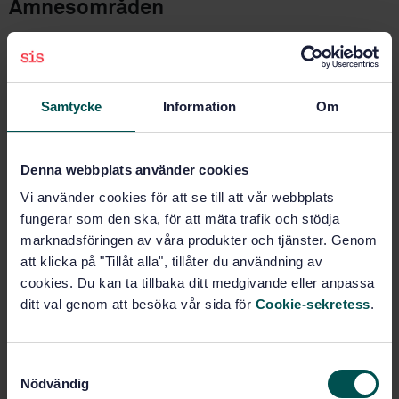
Ämnesområden
Undersökning av vattens
fysikaliska egenskaper
(13.060.60)
Samtycke
Information
Om
Strålningsmätning (17.240)
Denna webbplats använder cookies
Vi använder cookies för att se till att vår webbplats
Köp denna standard
fungerar som den ska, för att mäta trafik och stödja
marknadsföringen av våra produkter och tjänster. Genom
STANDARD
att klicka på "Tillåt alla", tillåter du användning av
SVENSK STANDARD
· SS-EN ISO 10703:2021
cookies. Du kan ta tillbaka ditt medgivande eller anpassa
Vattenundersökningar - Gammastrålande
ditt val genom att besöka vår sida för
Cookie-sekretess
.
radionuklider - Testmetod med högupplöst
gammaspektrometri (ISO 10703:2021)
S
Prenumerera på standarden - Läs mer
Nödvändig
a