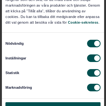
Lägg i varukorgen
marknadsföringen av våra produkter och tjänster. Genom
PDF
att klicka på "Tillåt alla", tillåter du användning av
cookies. Du kan ta tillbaka ditt medgivande eller anpassa
Fler alternativ
ditt val genom att besöka vår sida för
Cookie-sekretess
.
Produktinformation
S
Nödvändig
a
Engelska
Språk:
m
SEK SVENSK ELSTANDARD
Framtagen av:
t
Inställningar
Elsäkerhet i elektriska
Internationell titel:
y
starkströmsanläggningar för lågspänning
c
- Utrustning för provning, mätning och
k
Statistik
övervakning av skyddsåtgärder - Del 13:
Handhållna och handmanövrerade
e
strömtänger och givare för mätning av
s
Marknadsföring
läckströmmar
v
STD-3334976
Artikelnummer:
a
l
1
Utgåva: