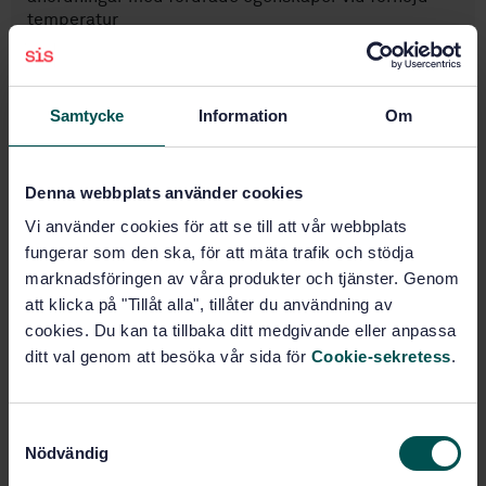
temperatur
Prenumerera på standarden - Läs mer
Samtycke
Information
Om
Pris:
1 420 SEK
Lägg i varukorgen
PDF
Denna webbplats använder cookies
Vi använder cookies för att se till att vår webbplats
Fler alternativ
fungerar som den ska, för att mäta trafik och stödja
marknadsföringen av våra produkter och tjänster. Genom
Produktinformation
att klicka på "Tillåt alla", tillåter du användning av
cookies. Du kan ta tillbaka ditt medgivande eller anpassa
Svenska
Språk:
ditt val genom att besöka vår sida för
Cookie-sekretess
.
Svenska institutet för
Framtagen av:
standarder
Hot rolled weldable
S
Internationell titel:
steel bars for pressure purposes with
Nödvändig
a
specified elevated temperature
m