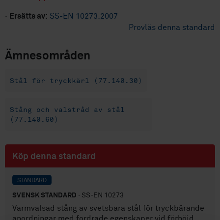
·
Ersätts av:
SS-EN 10273:2007
Provläs denna standard
Ämnesområden
Stål för tryckkärl (77.140.30)
Stång och valstråd av stål
(77.140.60)
Köp denna standard
STANDARD
SVENSK STANDARD
· SS-EN 10273
Varmvalsad stång av svetsbara stål för tryckbärande
anordningar med fordrade egenskaper vid förhöjd