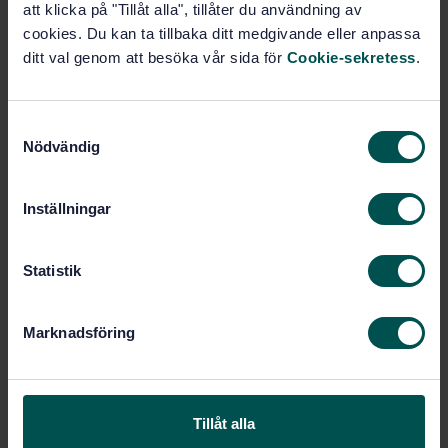
att klicka på "Tillåt alla", tillåter du användning av
Produktinformation
cookies. Du kan ta tillbaka ditt medgivande eller anpassa
ditt val genom att besöka vår sida för
Cookie-sekretess
.
Engelska
Språk:
Koppar, SIS/TK 624/AG 02
Framtagen av:
S
Copper and copper alloys
Internationell titel:
Nödvändig
a
- Determination of copper content -
m
Part 2: Electrolytic determination of
copper in materials with copper content
t
Inställningar
higher than 99,80 %
y
c
STD-88209
Artikelnummer:
k
Statistik
1
Utgåva:
e
2012-12-01
Fastställd:
s
Marknadsföring
20
Antal sidor:
v
a
l
Inom samma område
Tillåt alla
STANDARDER