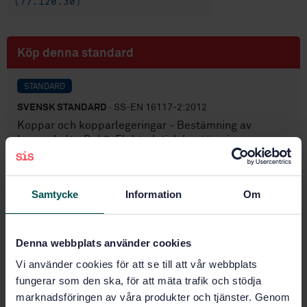
(77.120.30)
Köp denna standard
STANDARD
SVENSK STANDARD
· SS-EN 16117-2:2012
Koppar och kopparlegeringar - Bestämning av
kopparhalt - Del 2: Elektrolytisk bestämning av
koppar i material med kopparhalt högre än 99,80 %
Prenumerera på standarden - Läs mer
Samtycke
Information
Om
Pris:
789 SEK
Lägg i varukorgen
Denna webbplats använder cookies
PDF
Vi använder cookies för att se till att vår webbplats
fungerar som den ska, för att mäta trafik och stödja
Fler alternativ
marknadsföringen av våra produkter och tjänster. Genom