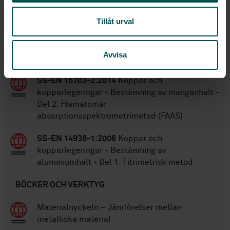
Tillåt urval
SS-EN 15690-2:2009
Koppar och
kopparlegeringar - Bestämning av järnhalt - Del
2: Flamatomär absorptionsspektrometrimetod
Avvisa
(FAAS)
SS-EN 15703-2:2014
Koppar och
kopparlegeringar - Bestämning av manganhalt -
Del 2: Flamatomär
absorptionsspektrometrimetod (FAAS)
SS-EN 14936-1:2006
Koppar och
kopparlegeringar - Bestämning av
aluminiumhalt - Del 1: Titrimetrisk metod
BÖCKER OCH VERKTYG
Materialnyckeln – Jämförelser mellan
metalliska material