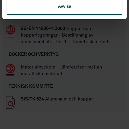
kopparlegeringar - Bestämning av manganhalt -
Avvisa
Del 2: Flamatomär
absorptionsspektrometrimetod (FAAS)
SS-EN 14936-1:2006
Koppar och
kopparlegeringar - Bestämning av
aluminiumhalt - Del 1: Titrimetrisk metod
BÖCKER OCH VERKTYG
Materialnyckeln – Jämförelser mellan
metalliska material
TEKNISK KOMMITTÉ
SIS/TK 624
Aluminium och koppar