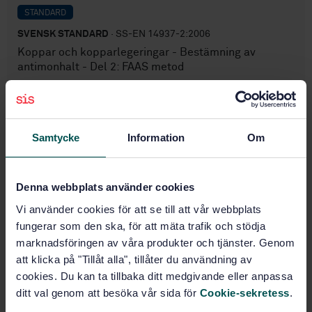
STANDARD
SVENSK STANDARD
· SS-EN 14937-2:2006
Koppar och kopparlegeringar - Bestämning av
antimonhalt - Del 2: FAAS metod
Prenumerera på standarden - Läs mer
Pris:
789 SEK
Samtycke
Information
Om
Lägg i varukorgen
PDF
Denna webbplats använder cookies
Fler alternativ
Vi använder cookies för att se till att vår webbplats
fungerar som den ska, för att mäta trafik och stödja
marknadsföringen av våra produkter och tjänster. Genom
Produktinformation
att klicka på "Tillåt alla", tillåter du användning av
cookies. Du kan ta tillbaka ditt medgivande eller anpassa
Engelska
Språk:
ditt val genom att besöka vår sida för
Cookie-sekretess
.
Koppar, SIS/TK 624/AG 02
Framtagen av: