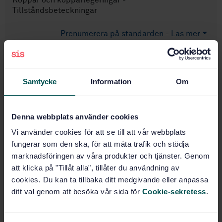
Tillståndsbeteckningar
Prenumerera på standarden - Läs mer
Pris:
687 SEK
Lägg i varukorgen
Samtycke
Information
Om
PDF
Fler alternativ
Denna webbplats använder cookies
Vi använder cookies för att se till att vår webbplats
Produktinformation
fungerar som den ska, för att mäta trafik och stödja
marknadsföringen av våra produkter och tjänster. Genom
Engelska
Språk:
att klicka på "Tillåt alla", tillåter du användning av
Koppar, SIS/TK 624/AG 02
Framtagen av:
cookies. Du kan ta tillbaka ditt medgivande eller anpassa
Copper and copper alloys
Internationell titel:
ditt val genom att besöka vår sida för
Cookie-sekretess
.
- Material condition designation
STD-66298
Artikelnummer: