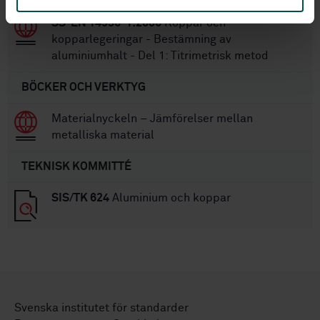
SS-EN 14936-1:2006
Koppar och
kopparlegeringar - Bestämning av
aluminiumhalt - Del 1: Titrimetrisk metod
BÖCKER OCH VERKTYG
Materialnyckeln – Jämförelser mellan
metalliska material
TEKNISK KOMMITTÉ
SIS/TK 624
Aluminium och koppar
Svenska institutet för standarder