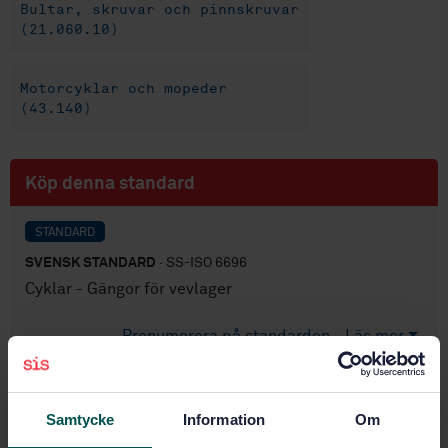
Bultar, skruvar och pinnskruvar
(21.060.10)
Motorcyklar och mopeder
(43.140)
Köp denna standard
STANDARD
SVENSK STANDARD
· SS-ISO 6696
Cyklar - Gängor för vevlager
Prenumerera på standarden - Läs mer
Pris:
943 SEK
Lägg i varukorgen
Samtycke
Information
Om
PDF