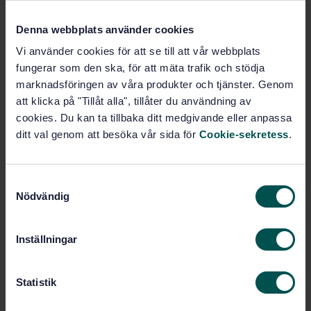
Fler alternativ
Denna webbplats använder cookies
Vi använder cookies för att se till att vår webbplats
Produktinformation
fungerar som den ska, för att mäta trafik och stödja
marknadsföringen av våra produkter och tjänster. Genom
Engelska
Språk:
att klicka på "Tillåt alla", tillåter du användning av
Cyklar, SIS/TK 235
cookies. Du kan ta tillbaka ditt medgivande eller anpassa
Framtagen av:
ditt val genom att besöka vår sida för
Cookie-sekretess
.
Cycles - Screw threads
Internationell titel:
used in bottom bracket assemblies
STD-12299
Artikelnummer:
S
1
Utgåva:
Nödvändig
a
1992-10-30
Fastställd:
m
t
16
Antal sidor:
Inställningar
y
SMS 365
,
SMS 1380
Ersätter:
c
k
Statistik
e
Inom samma område