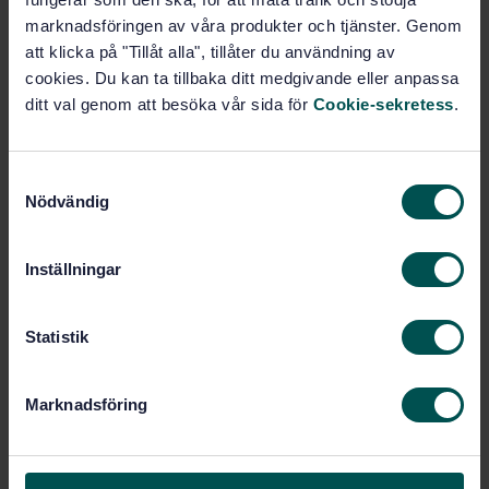
Prenumerera på standarden - Läs mer
marknadsföringen av våra produkter och tjänster. Genom
att klicka på "Tillåt alla", tillåter du användning av
Pris:
1 097 SEK
cookies. Du kan ta tillbaka ditt medgivande eller anpassa
Lägg i varukorgen
ditt val genom att besöka vår sida för
Cookie-sekretess
.
PDF
Fler alternativ
S
Nödvändig
a
m
Produktinformation
t
Inställningar
Engelska
Språk:
y
c
Lantbruksmaskiner, SIS/TK
Framtagen av:
228
k
Statistik
e
Agricultural and
Internationell titel:
s
forestry machinery - Centre pivot and
Marknadsföring
moving lateral types irrigation
v
machines - Safety
a
STD-70174
l
Artikelnummer: