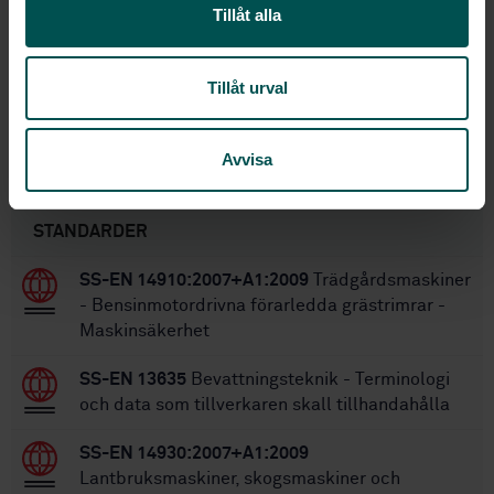
1
Utgåva:
Tillåt alla
2009-07-03
Fastställd:
28
Antal sidor:
Tillåt urval
SS-EN 909
Ersätter:
Avvisa
Inom samma område
STANDARDER
SS-EN 14910:2007+A1:2009
Trädgårdsmaskiner
- Bensinmotordrivna förarledda grästrimrar -
Maskinsäkerhet
SS-EN 13635
Bevattningsteknik - Terminologi
och data som tillverkaren skall tillhandahålla
SS-EN 14930:2007+A1:2009
Lantbruksmaskiner, skogsmaskiner och