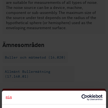
are suitable for measurements of all types of noise.
The noise source can be a device, machine,
component or sub-assembly. The maximum size of
the source under test depends on the radius of the
hypothetical sphere (or hemisphere) used as the
enveloping measurement surface.
Ämnesområden
Buller och mätmetod (14.020)
Allmänt Bullermätning
(17.140.01)
Köp denna standard
STANDARD