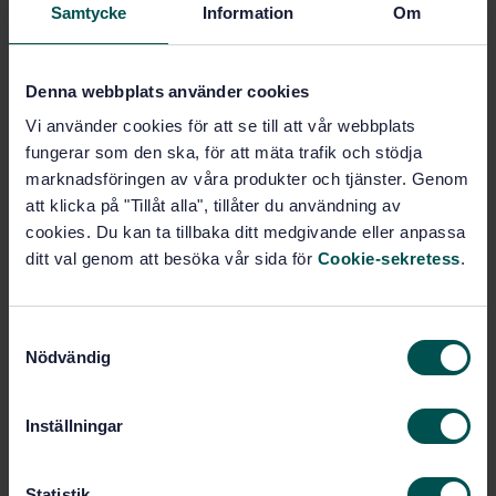
Samtycke
Information
Om
SVENSK STANDARD
· SS-EN ISO 3745:2004
Akustik - Bestämning av ljudeffektnivåer för
bullerkällor - Precisionsmetoder för ekofria och
Denna webbplats använder cookies
halvekofria rum (ISO 3745:2003)
Vi använder cookies för att se till att vår webbplats
fungerar som den ska, för att mäta trafik och stödja
Prenumerera på standarden - Läs mer
marknadsföringen av våra produkter och tjänster. Genom
Pris:
1 599 SEK
att klicka på "Tillåt alla", tillåter du användning av
cookies. Du kan ta tillbaka ditt medgivande eller anpassa
Lägg i varukorgen
ditt val genom att besöka vår sida för
Cookie-sekretess
.
PDF
Fler alternativ
S
Nödvändig
a
Produktinformation
m
t
Inställningar
Engelska
Språk:
y
Svenska institutet för
Framtagen av:
c
standarder
k
Statistik