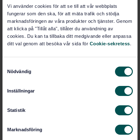
och zink med hjälp av ICP-OES
Vi använder cookies för att se till att vår webbplats
fungerar som den ska, för att mäta trafik och stödja
Prenumerera på standarden - Läs mer
marknadsföringen av våra produkter och tjänster. Genom
att klicka på "Tillåt alla", tillåter du användning av
Pris:
1 250 SEK
cookies. Du kan ta tillbaka ditt medgivande eller anpassa
Lägg i varukorgen
ditt val genom att besöka vår sida för
Cookie-sekretess
.
PDF
Fler alternativ
S
Nödvändig
a
m
Produktinformation
t
Inställningar
y
Engelska
Språk:
c
Livsmedelsanalyser, SIS/TK
Framtagen av:
k
Statistik
435/AG 05
e
Foodstuffs -
Internationell titel:
s
Determination of calcium, copper, iron,
Marknadsföring
v
magnesium, manganese, phosphorus,