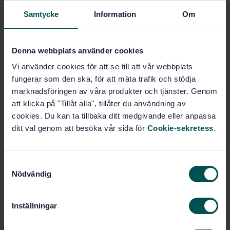
Köp denna standard
Samtycke
Information
Om
STANDARD
SVENSK STANDARD
· SS-EN 13806-1:2025
Denna webbplats använder cookies
Livsmedel – Bestämning av spårämnen – Del 1:
Vi använder cookies för att se till att vår webbplats
Bestämning av totalkvicksilver i livsmedel med
fungerar som den ska, för att mäta trafik och stödja
atomabsorptionsspektrometri (AAS) – Kallångteknik
marknadsföringen av våra produkter och tjänster. Genom
efter uppslutning under tryck
att klicka på "Tillåt alla", tillåter du användning av
Prenumerera på standarden - Läs mer
cookies. Du kan ta tillbaka ditt medgivande eller anpassa
ditt val genom att besöka vår sida för
Cookie-sekretess
.
Pris:
943 SEK
Lägg i varukorgen
S
PDF
Nödvändig
a
m
Fler alternativ
t
Inställningar
y
Produktinformation
c