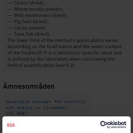
— Celery (dried);
— Wheat noodle powder;
— Wild mushrooms (dried);
— Pig liver (dried);
— Cacao powder;
— Tuna fish (dried).
The lower limit of the method’s applicability varies
depending on the food matrix and the water content
of the foodstuff. It is a laboratory-specific value and
is defined by the laboratory when calculating the
limit of quantification (see 9.2).
Ämnesområden
Generella metoder för kontroll
och analys av livsmedel
(67.050)