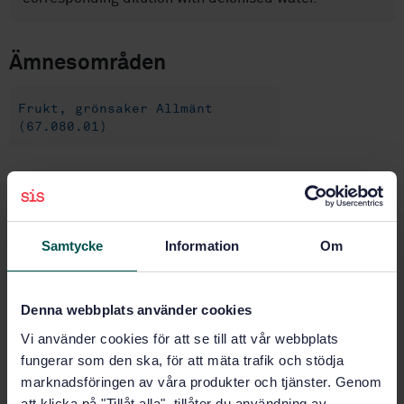
Ämnesområden
Frukt, grönsaker Allmänt
(67.080.01)
Köp denna standard
STANDARD
Samtycke
Information
Om
TEKNISKA SPECIFIKATIONER
· SIS-CEN/TS 15506:2007
Foodstuffs - Determination of trace elements -
Determination of tin in fruit and vegetables preserved
Denna webbplats använder cookies
in cans by flame atomic absorption spectrometry
Vi använder cookies för att se till att vår webbplats
(AAS)
fungerar som den ska, för att mäta trafik och stödja
marknadsföringen av våra produkter och tjänster. Genom
Prenumerera på standarden - Läs mer
att klicka på "Tillåt alla", tillåter du användning av