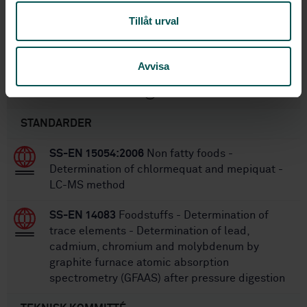
1
Utgåva:
Tillåt urval
2007-02-04
Fastställd:
20
Antal sidor:
Avvisa
Inom samma område
STANDARDER
SS-EN 15054:2006
Non fatty foods -
Determination of chlormequat and mepiquat -
LC-MS method
SS-EN 14083
Foodstuffs - Determination of
trace elements - Determination of lead,
cadmium, chromium and molybdenum by
graphite furnace atomic absorption
spectrometry (GFAAS) after pressure digestion