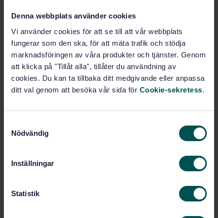
Fler alternativ
Denna webbplats använder cookies
Vi använder cookies för att se till att vår webbplats
Produktinformation
fungerar som den ska, för att mäta trafik och stödja
marknadsföringen av våra produkter och tjänster. Genom
Engelska
Språk:
att klicka på "Tillåt alla", tillåter du användning av
Svenska institutet för
Framtagen av:
cookies. Du kan ta tillbaka ditt medgivande eller anpassa
standarder
ditt val genom att besöka vår sida för
Cookie-sekretess
.
Machinery for forestry -
Internationell titel:
Operator protective structures -
Laboratory test and performance
S
requirements
Nödvändig
a
STD-22651
Artikelnummer:
m
1
Utgåva:
t
Inställningar
1998-06-05
y
Fastställd:
c
5
Antal sidor:
k
Statistik
SS-ISO 8084
Ersätts av:
e
s