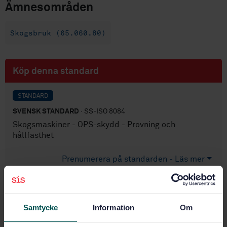
Ämnesområden
Skogsbruk (65.060.80)
Köp denna standard
STANDARD
SVENSK STANDARD
· SS-ISO 8084
Skogsmaskiner - OPS-skydd - Provning och
hållfasthet
Prenumerera på standarden - Läs mer
Pris:
543 SEK
Lägg i varukorgen
Samtycke
Information
Om
PDF