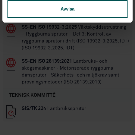
SS 952000:2019
Lantbruks- och skogsmaskiner
Avvisa
— Kontroll av betningsutrustning i bruk
SS-EN ISO 19932-3:2025
Växtskyddsutrustning
– Ryggburna sprutor – Del 3: Kontroll av
ryggburna sprutor i drift (ISO 19932-3:2025, IDT)
(ISO 19932-3:2025, IDT)
SS-EN ISO 28139:2021
Lantbruks- och
skogsmaskiner - Motoriserade ryggburna
dimsprutor - Säkerhets- och miljökrav samt
provningsmetoder (ISO 28139:2019)
TEKNISK KOMMITTÉ
SIS/TK 224
Lantbrukssprutor