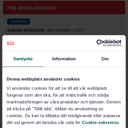
Köp denna standard
STANDARD
SVENSK STANDARD
· SS-ISO 5682-3:2017
Växtskyddsutrustning - Lantbrukssprutor - Del 3:
Provning för bedömning av prestanda för reglering av
volym/area (ISO 5682-3:2017, IDT)
Samtycke
Information
Om
Prenumerera på standarden - Läs mer
Pris:
687 SEK
Denna webbplats använder cookies
Lägg i varukorgen
Vi använder cookies för att se till att vår webbplats
PDF
fungerar som den ska, för att mäta trafik och stödja
marknadsföringen av våra produkter och tjänster. Genom
Fler alternativ
att klicka på "Tillåt alla", tillåter du användning av
cookies. Du kan ta tillbaka ditt medgivande eller anpassa
ditt val genom att besöka vår sida för
Cookie-sekretess
.
Produktinformation