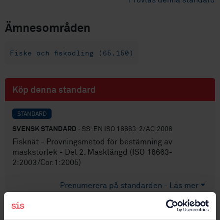
Provläs denna standard
Ämnesområden
Fiske och fiskodling (65.150)
Köp denna standard
STANDARD
SVENSK STANDARD
· SS-EN ISO 16663-2/AC:2006
Fisknät - Provningsmetod för bestämning av
maskstorlek - Del 2: Masklängd (ISO 16663-
2:2003/Cor.1:2005)
Prenumerera på standarden - Läs mer
Pris:
0 SEK