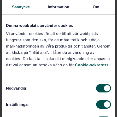
Lägg i varukorgen
Samtycke
Information
Om
PDF
Fler alternativ
Denna webbplats använder cookies
Vi använder cookies för att se till att vår webbplats
Produktinformation
fungerar som den ska, för att mäta trafik och stödja
marknadsföringen av våra produkter och tjänster. Genom
Engelska
Språk:
att klicka på "Tillåt alla", tillåter du användning av
Textil, SIS/TK 160
Framtagen av:
cookies. Du kan ta tillbaka ditt medgivande eller anpassa
Fishing nets - Method of
Internationell titel:
ditt val genom att besöka vår sida för
Cookie-sekretess
.
test for the determination of mesh size
- Part 2: Length of mesh (ISO 16663-
2:2003/Cor.1:2005)
S
STD-45168
Artikelnummer:
Nödvändig
a
1
Utgåva:
m
t
2006-04-27
Fastställd:
Inställningar
y
4
Antal sidor:
c