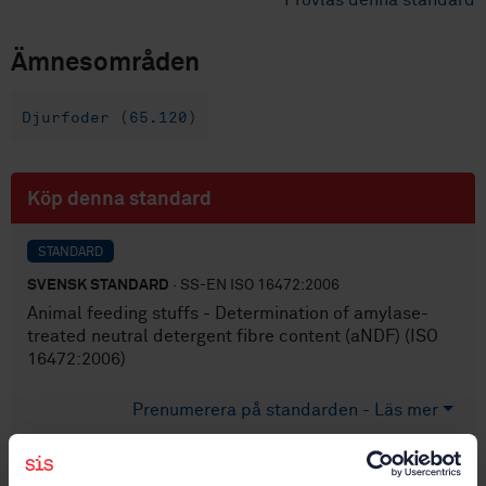
Provläs denna standard
Ämnesområden
Djurfoder (65.120)
Köp denna standard
STANDARD
SVENSK STANDARD
· SS-EN ISO 16472:2006
Animal feeding stuffs - Determination of amylase-
treated neutral detergent fibre content (aNDF) (ISO
16472:2006)
Prenumerera på standarden - Läs mer
Pris:
1 097 SEK