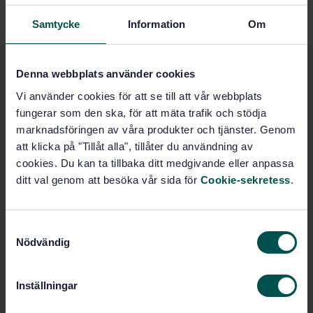
Lägg i varukorgen
PDF
Samtycke
Information
Om
Fler alternativ
Denna webbplats använder cookies
Vi använder cookies för att se till att vår webbplats
Produktinformation
fungerar som den ska, för att mäta trafik och stödja
Engelska
Språk:
marknadsföringen av våra produkter och tjänster. Genom
att klicka på "Tillåt alla", tillåter du användning av
Djurfoder, SIS/TK 435/AG 02
Framtagen av:
cookies. Du kan ta tillbaka ditt medgivande eller anpassa
Animal feeding stuffs -
Internationell titel:
ditt val genom att besöka vår sida för
Cookie-sekretess
.
Determination of amylase-treated
neutral detergent fibre content (aNDF)
(ISO 16472:2006)
S
STD-45145
Artikelnummer:
Nödvändig
a
1
Utgåva:
m
2006-04-21
Fastställd:
t
Inställningar
20
Antal sidor:
y
c