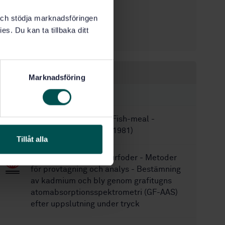
1
Utgåva:
k och stödja marknadsföringen
2021-04-19
Fastställd:
es. Du kan ta tillbaka ditt
40
Antal sidor:
Inom samma område
Marknadsföring
STANDARDER
SS-EN ISO 7088:2005
Fish-meal -
Vocabulary (ISO 7088:1981)
Tillåt alla
SS-EN 15550:2017
Djurfoder - Metoder
för provtagning och analys - Bestämning
av kadmium och bly genom grafitugns
atomabsorptionsspektrometri (GF-AAS)
efter uppslutning under tryck