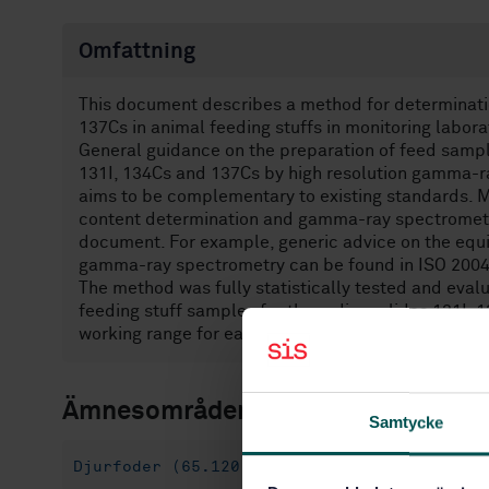
Omfattning
This document describes a method for determinatio
137Cs in animal feeding stuffs in monitoring labora
General guidance on the preparation of feed samp
131I, 134Cs and 137Cs by high resolution gamma-r
aims to be complementary to existing standards. 
content determination and gamma-ray spectrometry 
document. For example, generic advice on the equi
gamma-ray spectrometry can be found in ISO 20042
The method was fully statistically tested and evalu
feeding stuff samples for the radionuclides 131I, 
working range for each of the examined radionucli
Ämnesområden
Samtycke
Djurfoder (65.120)