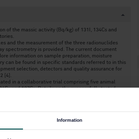
n of the massic activity (Bq/kg) of 131I, 134Cs and
tories.
les and the measurement of the three radionuclides
ay spectrometry is provided. The current document
More information on sample preparation, moisture
can be found in specific standards referred to in this
pment selection, detectors and quality assurance for
 [4].
ated in a collaborative trial comprising five animal
134Cs and 137Cs. Details on the successfully tested
des are described in Annex C.
Information