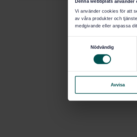
Denna webbplats använder 
Vi använder cookies för att s
av våra produkter och tjänster
medgivande eller anpassa dit
S
Nödvändig
a
m
t
y
c
k
Avvisa
e
s
v
a
l