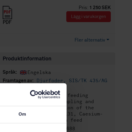
Pris:
1 250 SEK
Lägg i varukorgen
PDF
Fler alternativ
Produktinformation
Engelska
Språk:
Djurfoder, SIS/TK 435/AG
Framtagen av:
02
Animal feeding
Internationell titel:
stuffs: Methods of sampling and
analysis - Determination of the
radionuclides Iodine-131, Caesium-
Om
134 and Caesium-137 in feed
STD-80028688
Artikelnummer: