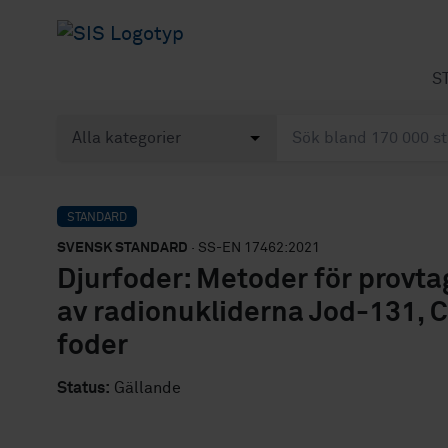
S
STANDARD
SVENSK STANDARD
· SS-EN 17462:2021
Djurfoder: Metoder för provt
av radionukliderna Jod-131, 
foder
Status:
Gällande