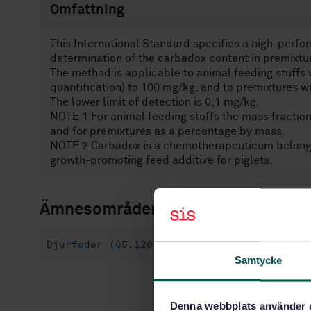
Omfattning
This International Standard specifies a high-perf
determination of the carbadox content in premixtur
The method is applicable to animal feeding stuffs w
quantification) to 100 mg/kg, and to premixtures w
The lower limit of detection is 0,1 mg/kg.
NOTE 1 For animal feeding stuffs the mass fraction
and for premixtures as a percentage by mass.
NOTE 2 Carbadox is a chemotherapeuticum belongin
growth-promoting feed additive for piglets.
Ämnesområden
Djurfoder (65.120)
Samtycke
Denna webbplats använder 