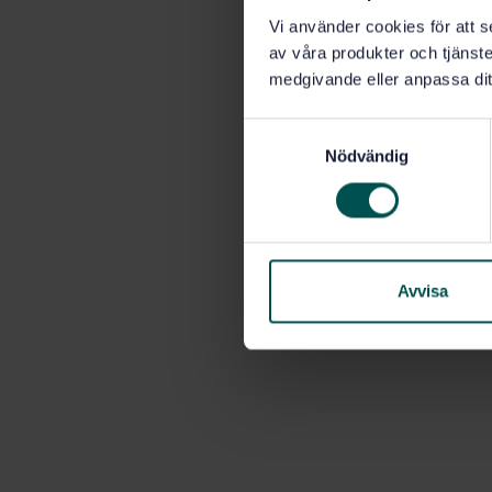
Vi använder cookies för att s
av våra produkter och tjänster
medgivande eller anpassa dit
S
Nödvändig
a
m
t
y
c
k
Avvisa
e
s
v
a
l