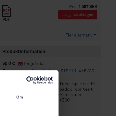
Pris:
1 097 SEK
Lägg i varukorgen
PDF
Fler alternativ
Produktinformation
Engelska
Språk:
Djurfoder, SIS/TK 435/AG
Framtagen av:
02
Animal feeding stuffs
Internationell titel:
- Determination of carbadox content
- Method using high-performance
Om
liquid chromatography (ISO
14939:2001)
STD-31012
Artikelnummer: