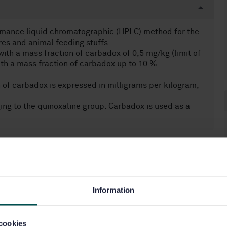
ormance liquid chromatographic (HPLC) method for the
es and animal feeding stuffs.
ith a mass fraction of carbadox of 0,5 mg/kg (limit of
ith a mass fraction of carbadox up to 10 %.
 of carbadox is expressed in milligrams per kilogram,
g to the quinoxaline group. Carbadox is used as a
Information
cookies