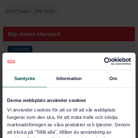
Djurfoder (65.120)
Köp denna standard
STANDARD
SVENSK STANDARD
· SS-EN 16967:2017
Djurfoder: Metoder för provtagning och analys -
Beräkning av omsättbar energi i helfoder och
Samtycke
Information
Om
kompletteringsfoder till katter och hundar (inklusive
dietfoder)
Denna webbplats använder cookies
Prenumerera på standarden - Läs mer
Vi använder cookies för att se till att vår webbplats
Pris:
1 250 SEK
fungerar som den ska, för att mäta trafik och stödja
Lägg i varukorgen
marknadsföringen av våra produkter och tjänster. Genom
PDF
att klicka på "Tillåt alla", tillåter du användning av