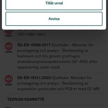
Tillåt urval
Inom samma område
STANDARDER
Avvisa
SS-EN ISO 7088:2005
Fish-meal - Vocabulary
(ISO 7088:1981)
SS-EN 15550:2017
Djurfoder - Metoder för
provtagning och analys - Bestämning av
kadmium och bly genom grafitugns
atomabsorptionsspektrometri (GF-AAS) efter
uppslutning under tryck
SS-EN 15741:2020
Djurfoder: Metoder för
provtagning och analys - Bestämning av
organoklor-pesticider och PCB:er med GC-MS
TEKNISK KOMMITTÉ