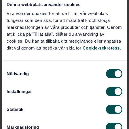
Djurfoder: Metoder för provtagning och analys -
Denna webbplats använder cookies
Screening av förekomst av tylosin, virginiamycin,
spiramycin, zink-bacitracin och avoparcin i foder vid
Vi använder cookies för att se till att vår webbplats
halter under tillsatsnivå genom mikrobiologiskt platt-
fungerar som den ska, för att mäta trafik och stödja
test
marknadsföringen av våra produkter och tjänster. Genom
att klicka på "Tillåt alla", tillåter du användning av
Prenumerera på standarden - Läs mer
cookies. Du kan ta tillbaka ditt medgivande eller anpassa
ditt val genom att besöka vår sida för
Cookie-sekretess
.
Pris:
943 SEK
Lägg i varukorgen
PDF
S
Nödvändig
a
Fler alternativ
m
t
Inställningar
y
Produktinformation
c
k
Statistik
Engelska
Språk:
e
Djurfoder, SIS/TK 435/AG 02
Framtagen av:
s
Marknadsföring
Animal feeding stuffs:
Internationell titel: