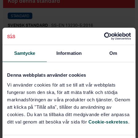
Köp denna standard
STANDARD
SVENSK STANDARD
· SS-EN 13230-5:2016
Järnvägar - Spår - Betongsliprar för spår och växlar -
Del 5: Särskilda konstruktioner
Samtycke
Information
Om
Prenumerera på standarden - Läs mer
Pris:
687 SEK
Denna webbplats använder cookies
Lägg i varukorgen
PDF
Vi använder cookies för att se till att vår webbplats
fungerar som den ska, för att mäta trafik och stödja
Fler alternativ
marknadsföringen av våra produkter och tjänster. Genom
att klicka på "Tillåt alla", tillåter du användning av
cookies. Du kan ta tillbaka ditt medgivande eller anpassa
Produktinformation
ditt val genom att besöka vår sida för
Cookie-sekretess
.
Engelska
Språk: