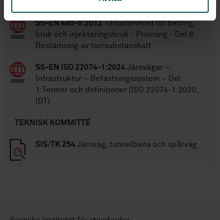
1: Definitioner
SS-EN 480-8:2012
Tillsatsmedel till betong,
bruk och injekteringsbruk - Provning - Del 8:
Bestämning av torrsubstanshalt
SS-EN ISO 22074-1:2024
Järnvägar –
Infrastruktur – Befästningssystem – Del
1:Termer och definitioner (ISO 22074-1:2020,
IDT)
TEKNISK KOMMITTÉ
SIS/TK 254
Järnväg, tunnelbana och spårväg