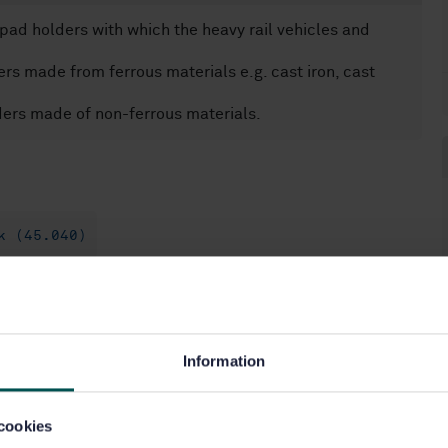
pad holders with which the heavy rail vehicles and
rs made from ferrous materials e.g. cast iron, cast
ders made of non-ferrous materials.
k (45.040)
Information
cookies