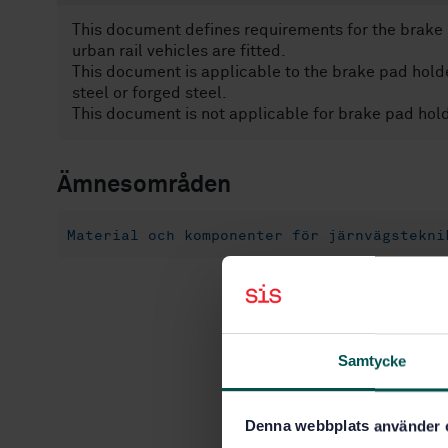
This document defines requirements for the brake 
urban rail vehicles are fitted.
This document is applicable to the brake pad holde
steel or forged steel.
This document is not applicable for brake pad hol
Ämnesområden
Material och komponenter för järnvägstekni
Samtycke
Denna webbplats använder 