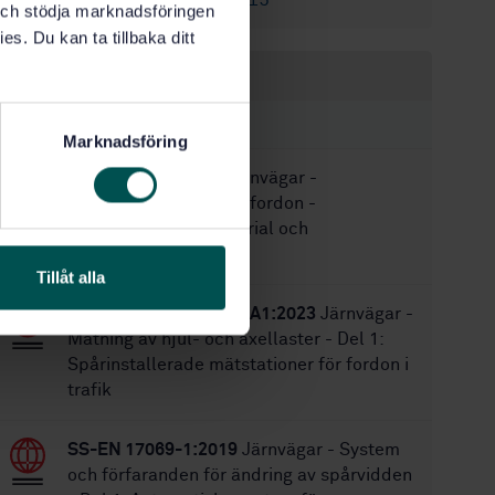
SS-EN 16451:2015
Ersätter:
k och stödja marknadsföringen
es. Du kan ta tillbaka ditt
Inom samma område
STANDARDER
Marknadsföring
SS-EN 17084:2019
Järnvägar -
Brandskydd i järnvägsfordon -
Toxicitetstest av material och
komponenter
Tillåt alla
SS-EN 15654-1:2018+A1:2023
Järnvägar -
Mätning av hjul- och axellaster - Del 1:
Spårinstallerade mätstationer för fordon i
trafik
SS-EN 17069-1:2019
Järnvägar - System
och förfaranden för ändring av spårvidden