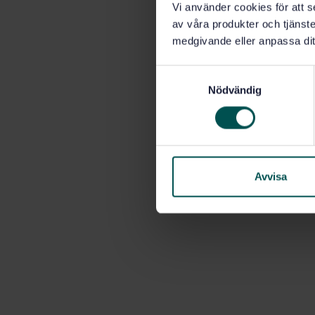
Vi använder cookies för att s
av våra produkter och tjänster
medgivande eller anpassa dit
S
Nödvändig
a
m
t
y
c
k
Avvisa
e
s
v
a
l