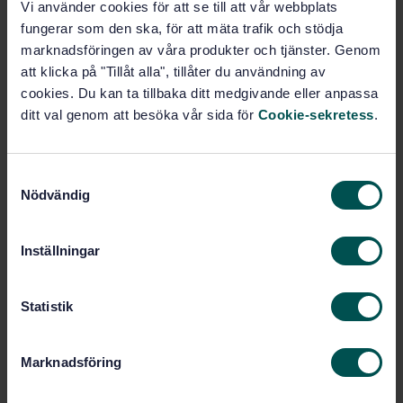
Vi använder cookies för att se till att vår webbplats
storköksventilation - Del 4: Till- och frånluftsdon;
konstruktions- och säkerhetskrav
fungerar som den ska, för att mäta trafik och stödja
marknadsföringen av våra produkter och tjänster. Genom
Prenumerera på standarden - Läs mer
att klicka på "Tillåt alla", tillåter du användning av
cookies. Du kan ta tillbaka ditt medgivande eller anpassa
Pris:
789 SEK
ditt val genom att besöka vår sida för
Cookie-sekretess
.
Lägg i varukorgen
PDF
S
Nödvändig
a
Fler alternativ
m
t
Inställningar
Produktinformation
y
c
Engelska
Språk:
k
Statistik
Ventilation, SIS/TK 170/AG
Framtagen av:
e
03
s
Marknadsföring
Equipment for commercial
Internationell titel:
v
kitchens - Components for ventilation
a