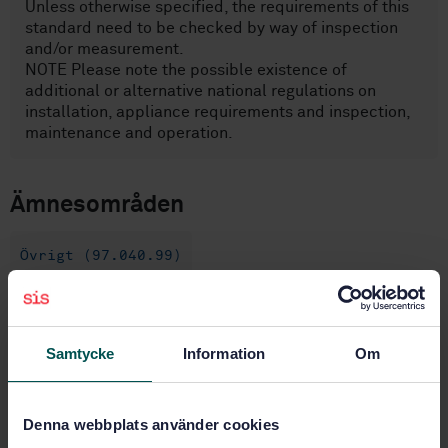
Unless otherwise specified, the requirements of this
standard need to be checked by way of inspection
and/or measurement.
NOTE Please note the possible existence of
additional or alternative national regulations on
installation, appliance requirements and inspection,
maintenance and operation.
Ämnesområden
Övrigt (97.040.99)
Köp denna standard
Samtycke
Information
Om
STANDARD
SVENSK STANDARD
· SS-EN 16282-4:2016
Denna webbplats använder cookies
Storköksutrustning - Utrustning för