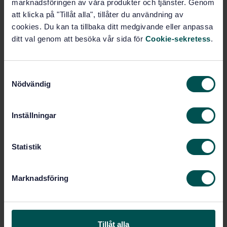
marknadsföringen av våra produkter och tjänster. Genom
att klicka på "Tillåt alla", tillåter du användning av
Produktinformation
cookies. Du kan ta tillbaka ditt medgivande eller anpassa
ditt val genom att besöka vår sida för
Cookie-sekretess
.
Svenska
Språk:
Sjukvårdstextilier, SIS/TK
Framtagen av:
332
S
Nödvändig
Health care textiles -
a
Internationell titel:
Underpads and protective sheets for
m
incontinence
t
Inställningar
STD-105857
Artikelnummer:
y
c
1
Utgåva:
k
Statistik
2015-03-09
Fastställd:
e
20
Antal sidor:
s
Marknadsföring
v
a
Inom samma område
l
STANDARDER
Tillåt alla