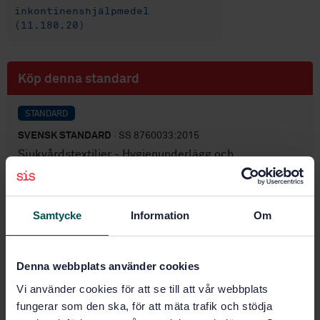
inkontinenshjälpmedel
(11.180.20)
Köp denna standard
STANDARD
SVENSK STANDARD
· SS 8760033:2015
Sjukvårdstextilier - Hygienunderlägg och
lakansskydd för inkontinens
Prenumerera på standarden - Läs mer
Samtycke
Information
Om
Pris:
943 SEK
Lägg i varukorgen
Denna webbplats använder cookies
PDF
Vi använder cookies för att se till att vår webbplats
fungerar som den ska, för att mäta trafik och stödja
Fler alternativ