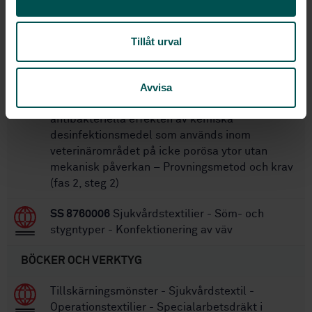
SS 8760001:2017
Sjukvårdstextilier -
Vårdbäddar - Motstånd mot antändlighet
Tillåt urval
SS-EN 14349:2025
Kemiska
Avvisa
desinfektionsmedel och antiseptiska medel –
Kvantitativt ytprov för utvärdering av den
antibakteriella effekten av kemiska
desinfektionsmedel som används inom
veterinärområdet på icke porösa ytor utan
mekanisk påverkan – Provningsmetod och krav
(fas 2, steg 2)
SS 8760006
Sjukvårdstextilier - Söm- och
stygntyper - Konfektionering av väv
BÖCKER OCH VERKTYG
Tillskärningsmönster - Sjukvårdstextil -
Operationstextilier - Specialarbetsdräkt i