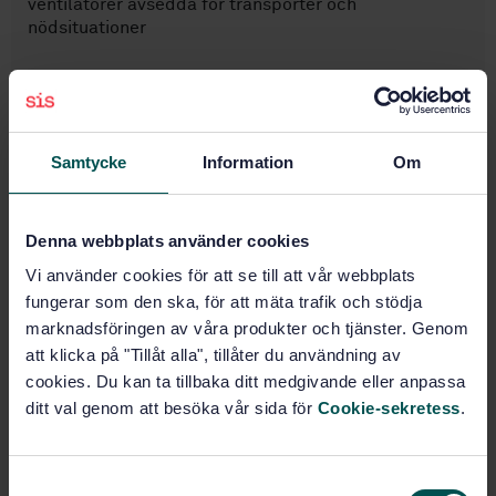
ventilatorer avsedda för transporter och
nödsituationer
Prenumerera på standarden - Läs mer
Pris:
543 SEK
Lägg i varukorgen
Samtycke
Information
Om
PDF
Denna webbplats använder cookies
Fler alternativ
Vi använder cookies för att se till att vår webbplats
fungerar som den ska, för att mäta trafik och stödja
Produktinformation
marknadsföringen av våra produkter och tjänster. Genom
att klicka på "Tillåt alla", tillåter du användning av
Engelska
Språk:
cookies. Du kan ta tillbaka ditt medgivande eller anpassa
Anestesi- och
Framtagen av:
ditt val genom att besöka vår sida för
Cookie-sekretess
.
respiratorutrustning, SIS/TK 329
Lung ventilators - Part
Internationell titel:
3: Particular requirements for
S
emergency and transport ventilators