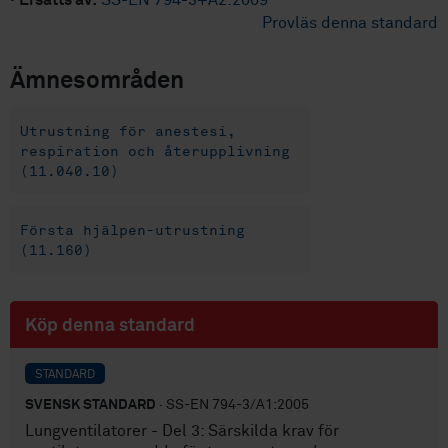
·
Ersätts av:
SS-EN 794-3+A2:2009
Provläs denna standard
Ämnesområden
Utrustning för anestesi,
respiration och återupplivning
(11.040.10)
Första hjälpen-utrustning
(11.160)
Köp denna standard
STANDARD
SVENSK STANDARD
· SS-EN 794-3/A1:2005
Lungventilatorer - Del 3: Särskilda krav för