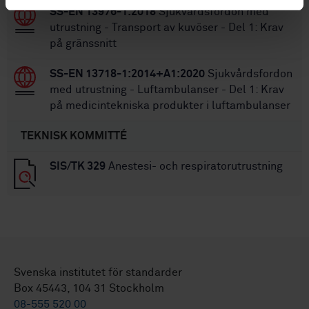
SS-EN 13976-1:2018
Sjukvårdsfordon med
utrustning - Transport av kuvöser - Del 1: Krav
på gränssnitt
SS-EN 13718-1:2014+A1:2020
Sjukvårdsfordon
med utrustning - Luftambulanser - Del 1: Krav
på medicintekniska produkter i luftambulanser
TEKNISK KOMMITTÉ
SIS/TK 329
Anestesi- och respiratorutrustning
Svenska institutet för standarder
Box 45443, 104 31 Stockholm
08-555 520 00