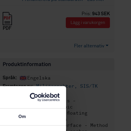
Pris:
943 SEK
Lägg i varukorgen
PDF
Fler alternativ
Produktinformation
Engelska
Språk:
Miljöaspekter, SIS/TK
Framtagen av:
156/AG 01
Plastics -
Internationell titel:
Determination of aerobic
biodegradation of non-floating
Om
plastic materials in a
seawater/sediment interface - Method