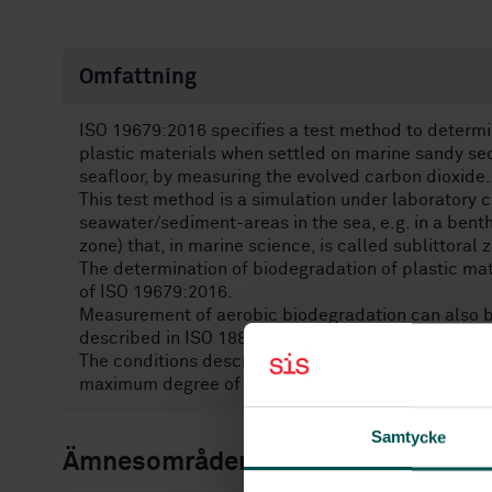
Omfattning
ISO 19679:2016 specifies a test method to determi
plastic materials when settled on marine sandy se
seafloor, by measuring the evolved carbon dioxide.
This test method is a simulation under laboratory c
seawater/sediment-areas in the sea, e.g. in a bent
zone) that, in marine science, is called sublittoral 
The determination of biodegradation of plastic mat
of ISO 19679:2016.
Measurement of aerobic biodegradation can also b
described in ISO 18830.
The conditions described in ISO 19679:2016 may no
maximum degree of biodegradation to occur.
Samtycke
Ämnesområden