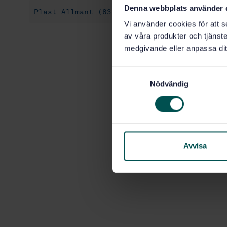
Denna webbplats använder 
Plast Allmänt (83.080.01)
Vi använder cookies för att s
av våra produkter och tjänster
medgivande eller anpassa dit
S
Nödvändig
a
m
t
y
c
k
Avvisa
e
s
v
a
l