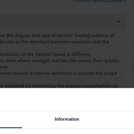
Provläs denna standard
ne the degree and rate of aerobic biodegradation of
diment at the interface between seawater and the
onditions of the habitat found in different
hic zone where sunlight reaches the ocean floor (photic
zone
erials buried in marine sediment is outside the scope
e obtained by monitoring the oxygen consumption, as
t always correspond to the optimum conditions for the
Information