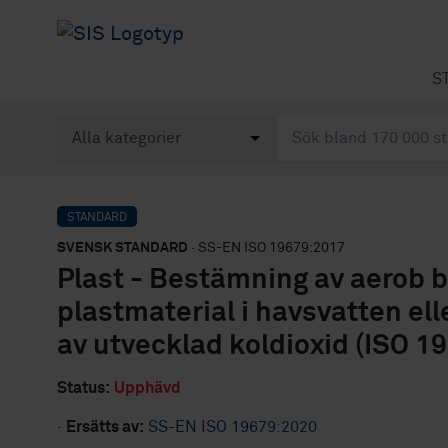
S
STANDARD
SVENSK STANDARD
· SS-EN ISO 19679:2017
Plast - Bestämning av aerob b
plastmaterial i havsvatten el
av utvecklad koldioxid (ISO 1
Status:
Upphävd
·
Ersätts av:
SS-EN ISO 19679:2020