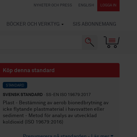
NYHETER OCH PRESS
ENGLISH
LOGGA IN
BÖCKER OCH VERKTYG
SIS ABONNEMANG
Köp denna standard
STANDARD
SVENSK STANDARD
· SS-EN ISO 19679:2017
Plast - Bestämning av aerob bionedbrytning av
icke flytande plastmaterial i havsvatten eller
sediment - Metod för analys av utvecklad
koldioxid (ISO 19679:2016)
Prenumerera på standarden - Läs mer