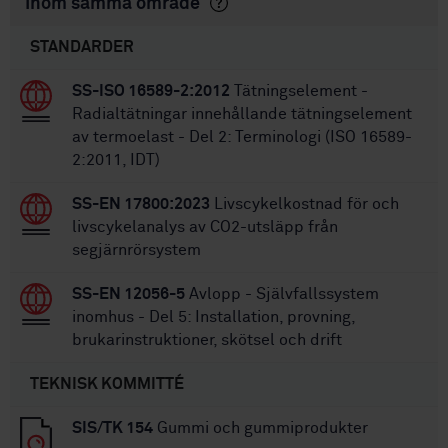
Inom samma område
STANDARDER
SS-ISO 16589-2:2012
Tätningselement -
Radialtätningar innehållande tätningselement
av termoelast - Del 2: Terminologi (ISO 16589-
2:2011, IDT)
SS-EN 17800:2023
Livscykelkostnad för och
livscykelanalys av CO2-utsläpp från
segjärnrörsystem
SS-EN 12056-5
Avlopp - Självfallssystem
inomhus - Del 5: Installation, provning,
brukarinstruktioner, skötsel och drift
TEKNISK KOMMITTÉ
SIS/TK 154
Gummi och gummiprodukter