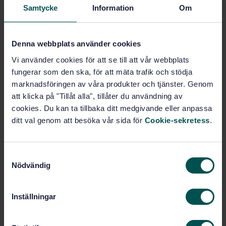
Avloppsinstallationer
Samtycke
Information
Om
(91.140.80)
Denna webbplats använder cookies
Köp denna standard
Vi använder cookies för att se till att vår webbplats
fungerar som den ska, för att mäta trafik och stödja
STANDARD
marknadsföringen av våra produkter och tjänster. Genom
SVENSK STANDARD
· SS-ISO 23711:2022
att klicka på "Tillåt alla", tillåter du användning av
Tätningsringar - Materialkrav för tätningsringar till
cookies. Du kan ta tillbaka ditt medgivande eller anpassa
vatten- och avloppsinstallationer - Termoelaster (ISO
ditt val genom att besöka vår sida för
Cookie-sekretess
.
23711:2022, IDT)
Prenumerera på standarden - Läs mer
S
Nödvändig
a
Pris:
789 SEK
m
Lägg i varukorgen
t
Inställningar
PDF
y
c
Fler alternativ