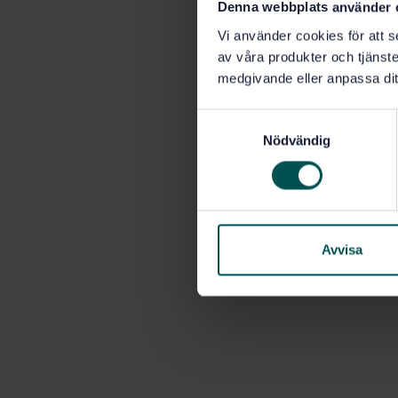
Denna webbplats använder 
Vi använder cookies för att s
av våra produkter och tjänster
medgivande eller anpassa dit
S
Nödvändig
a
m
t
y
c
k
Avvisa
e
s
v
a
l