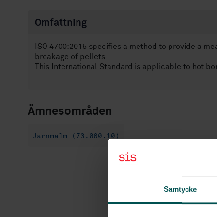
Omfattning
ISO 4700:2015 specifies a method to provide a mea
breakage of pellets.
This International Standard is applicable to hot bo
Ämnesområden
Järnmalm (73.060.10)
Samtycke