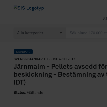
S
STANDARD
SVENSK STANDARD
· SS-ISO 4700:2017
Järnmalm - Pellets avsedd fö
beskickning - Bestämning av 
IDT)
Status:
Gällande