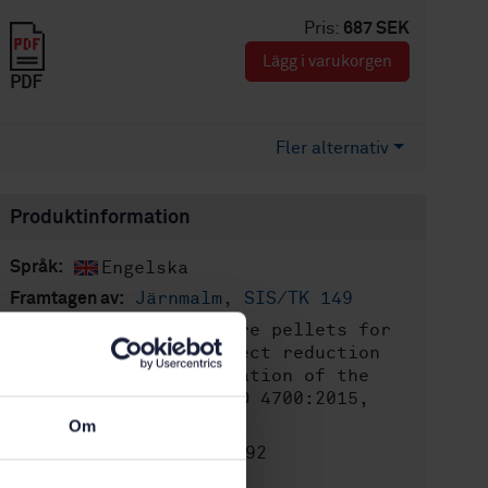
Pris:
687 SEK
Lägg i varukorgen
PDF
Fler alternativ
Produktinformation
Engelska
Språk:
Järnmalm, SIS/TK 149
Framtagen av:
Iron ore pellets for
Internationell titel:
blast furnace and direct reduction
feedstocks - Determination of the
crushing strength (ISO 4700:2015,
IDT)
Om
STD-8030092
Artikelnummer:
2
Utgåva: