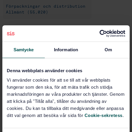
Förpackningar och distribution
Allmänt (55.020)
Köp denna standard
STANDARD
Samtycke
Information
Om
SVENSK STANDARD
· SS-EN 13011
Transporttjänster - Godstransport - System för
Denna webbplats använder cookies
deklaration av prestandavillkor
Vi använder cookies för att se till att vår webbplats
Prenumerera på standarden - Läs mer
fungerar som den ska, för att mäta trafik och stödja
marknadsföringen av våra produkter och tjänster. Genom
Pris:
943 SEK
att klicka på "Tillåt alla", tillåter du användning av
Lägg i varukorgen
cookies. Du kan ta tillbaka ditt medgivande eller anpassa
PDF
ditt val genom att besöka vår sida för
Cookie-sekretess
.
Fler alternativ