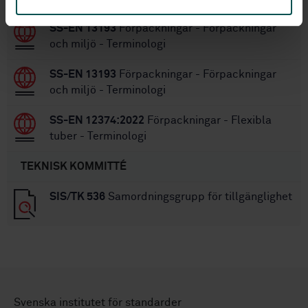
SS-EN 13193
Förpackningar - Förpackningar
och miljö - Terminologi
SS-EN 13193
Förpackningar - Förpackningar
och miljö - Terminologi
SS-EN 12374:2022
Förpackningar - Flexibla
tuber - Terminologi
TEKNISK KOMMITTÉ
SIS/TK 536
Samordningsgrupp för tillgänglighet
Svenska institutet för standarder