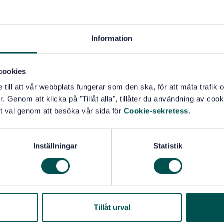
r att systematiskt förbättra miljöledningen. Anspråk
inte accepteras om inte alla dess krav införts i
 utan undantag.
Information
cookies
m för miljö (04.100)
e till att vår webbplats fungerar som den ska, för att mäta trafi
. Genom att klicka på "Tillåt alla", tillåter du användning av cooki
t val genom att besöka vår sida för
Cookie-sekretess
.
Inställningar
Statistik
Tillåt urval