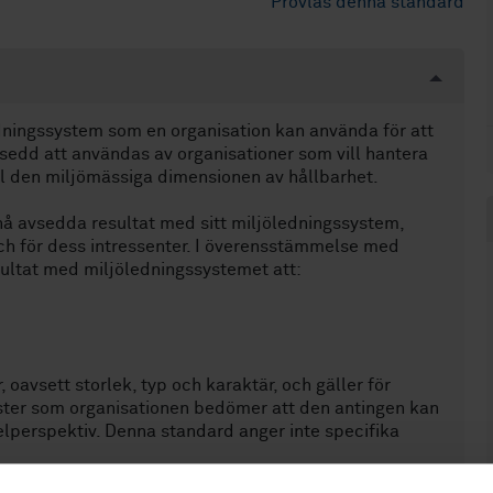
Provläs denna standard
dningssystem som en organisation kan använda för att
sedd att användas av organisationer som vill hantera
ill den miljömässiga dimensionen av hållbarhet.
nå avsedda resultat med sitt miljöledningssystem,
 och för dess intressenter. I överensstämmelse med
sultat med miljöledningssystemet att:
, oavsett storlek, typ och karaktär, och gäller för
änster som organisationen bedömer att den antingen kan
elperspektiv. Denna standard anger inte specifika