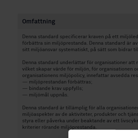
Omfattning
Denna standard specificerar kraven på ett miljöle
förbättra sin miljöprestanda. Denna standard är av
sitt miljöansvar systematiskt, på sätt som bidrar t
Denna standard underlättar för organisationer att 
vilket skapar värde för miljön, för organisationen
organisationens miljöpolicy, innefattar avsedda re
— miljöprestandan förbättras;
— bindande krav uppfylls;
— miljömål uppnås.
Denna standard är tillämplig för alla organisationer
miljöaspekter av de aktiviteter, produkter och tj
styra eller påverka under beaktande av ett livscyk
kriterier rörande miljöprestanda.