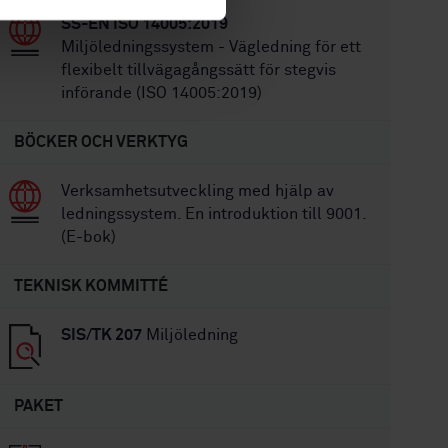
SS-EN ISO 14005:2019
Miljöledningssystem - Vägledning för ett
flexibelt tillvägagångssätt för stegvis
införande (ISO 14005:2019)
BÖCKER OCH VERKTYG
Verksamhetsutveckling med hjälp av
ledningssystem. En introduktion till 9001.
(E-bok)
TEKNISK KOMMITTÉ
SIS/TK 207
Miljöledning
PAKET