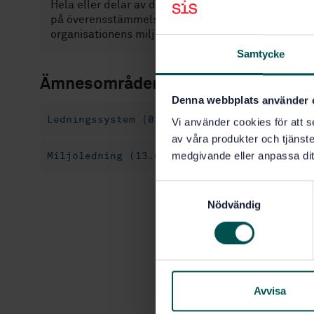
Hela eller delar av denna standard kan användas fö
på överensstämmelse med denna standard kan dock 
organisationens miljöledningssystem, och uppfylls
Samtycke
Ämnesområden
Denna webbplats använder 
Ledningssystem (03.100.70)
Ledningssyste
Vi använder cookies för att s
av våra produkter och tjänster
medgivande eller anpassa dit
Miljöledning (13.020.10)
S
Nödvändig
a
m
t
y
c
k
Avvisa
e