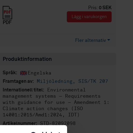
Pris:
0 SEK
Lägg i varukorgen
PDF
Fler alternativ
Produktinformation
Engelska
Språk:
Miljöledning, SIS/TK 207
Framtagen av:
Environmental
Internationell titel:
management systems — Requirements
with guidance for use — Amendment 1:
Climate action changes (ISO
14001:2015/Amd1:2024, IDT)
STD-82092098
Artikelnummer:
1
Utgåva: