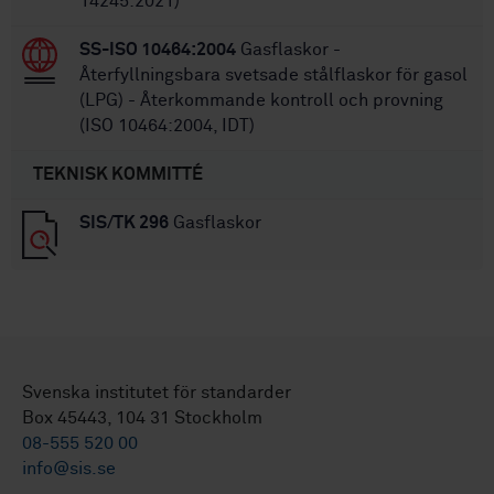
14245:2021)
SS-ISO 10464:2004
Gasflaskor -
Återfyllningsbara svetsade stålflaskor för gasol
(LPG) - Återkommande kontroll och provning
(ISO 10464:2004, IDT)
TEKNISK KOMMITTÉ
SIS/TK 296
Gasflaskor
Svenska institutet för standarder
Box 45443, 104 31 Stockholm
08-555 520 00
info@sis.se