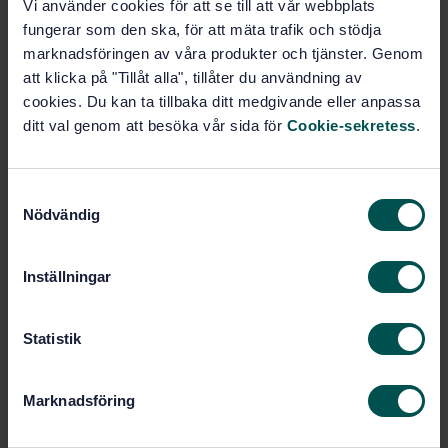
Vi använder cookies för att se till att vår webbplats
fungerar som den ska, för att mäta trafik och stödja
Prenumerera på standarden - Läs mer
marknadsföringen av våra produkter och tjänster. Genom
att klicka på "Tillåt alla", tillåter du användning av
Pris:
1 988 SEK
cookies. Du kan ta tillbaka ditt medgivande eller anpassa
Lägg i varukorgen
ditt val genom att besöka vår sida för
Cookie-sekretess
.
PDF
Fler alternativ
S
Nödvändig
a
m
Produktinformation
t
Inställningar
y
Engelska
Språk:
c
Gasflaskor, SIS/TK 296
Framtagen av:
k
Statistik
Gas cylinders -
Internationell titel:
e
Refillable seamless steel - Performance
s
tests - Part 2: Fracture performance
Marknadsföring
v
tests - Monotonic burst tests (ISO/TR
a
12391-2:2002, IDT)