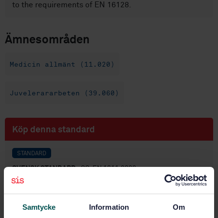
to the requirements of EN 16128.
Ämnesområden
Medicin allmänt (11.020)
Juvelerararbeten (39.060)
Köp denna standard
STANDARD
SVENSK STANDARD
· SS-EN 1811:2023
Referensprovningsmetod för kontroll av frisättning av
nickel från alla inlägg som efter håltagning placeras i
delar av människokroppen och i artiklar avsedda att
Samtycke
Information
Om
komma i direkt och långvarig kontakt med huden