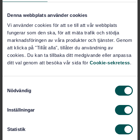
Prenumerera på standarden - Läs mer
Denna webbplats använder cookies
Pris:
1 257 SEK
Vi använder cookies för att se till att vår webbplats
fungerar som den ska, för att mäta trafik och stödja
Lägg i varukorgen
marknadsföringen av våra produkter och tjänster. Genom
PDF
att klicka på "Tillåt alla", tillåter du användning av
cookies. Du kan ta tillbaka ditt medgivande eller anpassa
Fler alternativ
ditt val genom att besöka vår sida för
Cookie-sekretess
.
Produktinformation
S
Engelska
Språk:
Nödvändig
a
Kosmetik, allergener,
m
Framtagen av:
skönhetstjänster och estetiska ingrepp,
t
Inställningar
SIS/TK 495
y
Reference test method
Internationell titel:
c
for release of nickel from all post
k
Statistik
assemblies which are inserted into
e