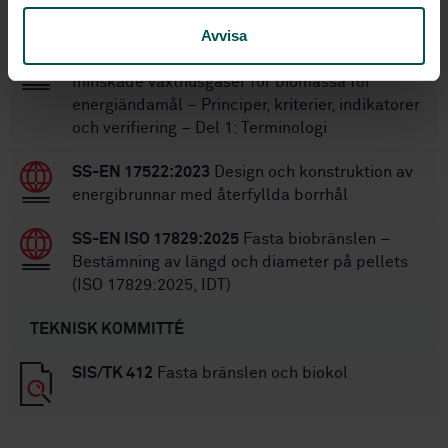
STANDARDER
Avvisa
SS-EN 16214-1:2024
Kriterier för hållbarhet och
minskade växthusgaser för biomassa för
energiändamål – Principer, kriterier, indikatorer
och verifiering – Del 1: Terminologi
SS-EN 17522:2023
Design och konstruktion av
energibrunnar med återfyllda borrhål
SS-EN ISO 17829:2025
Fasta biobränslen –
Bestämning av längd och diameter på pellets
(ISO 17829:2025, IDT)
TEKNISK KOMMITTÉ
SIS/TK 412
Fasta bränslen och biokol