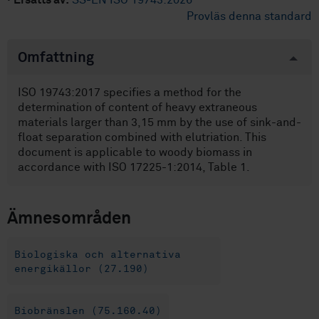
·
Ersätts av:
SS-EN ISO 19743:2026
Provläs denna standard
Omfattning
ISO 19743:2017 specifies a method for the
determination of content of heavy extraneous
materials larger than 3,15 mm by the use of sink-and-
float separation combined with elutriation. This
document is applicable to woody biomass in
accordance with ISO 17225-1:2014, Table 1.
Ämnesområden
Biologiska och alternativa
energikällor (27.190)
Biobränslen (75.160.40)