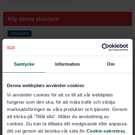
Köp denna standard
STANDARD
SVENSK STANDARD
· SS-EN ISO 19743:2017
Fasta Biobränslen - Bestämning av andelen tyngre
främmande föremål större än 3,15 mm (ISO
19743:2017)
Samtycke
Information
Om
Prenumerera på standarden - Läs mer
Denna webbplats använder cookies
Pris:
687 SEK
Vi använder cookies för att se till att vår webbplats
Lägg i varukorgen
fungerar som den ska, för att mäta trafik och stödja
PDF
marknadsföringen av våra produkter och tjänster. Genom
att klicka på "Tillåt alla", tillåter du användning av
Fler alternativ
cookies. Du kan ta tillbaka ditt medgivande eller anpassa
ditt val genom att besöka vår sida för
Cookie-sekretess
.