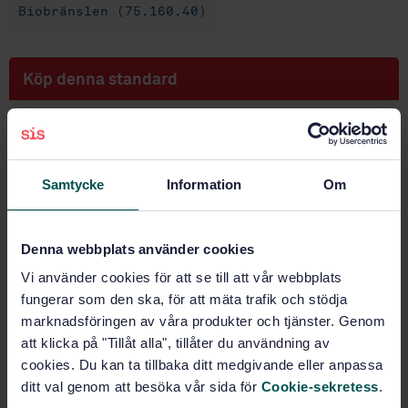
Biobränslen (75.160.40)
Köp denna standard
STANDARD
SVENSK STANDARD
· SS-EN ISO 18847:2024
Fasta biobränslen – Bestämning av partikeldensitet i
Samtycke
Information
Om
pellets och bricketter (ISO 18847:2024, IDT)
Prenumerera på standarden - Läs mer
Denna webbplats använder cookies
Vi använder cookies för att se till att vår webbplats
Pris:
1 097 SEK
fungerar som den ska, för att mäta trafik och stödja
Lägg i varukorgen
marknadsföringen av våra produkter och tjänster. Genom
PDF
att klicka på "Tillåt alla", tillåter du användning av
cookies. Du kan ta tillbaka ditt medgivande eller anpassa
Fler alternativ
ditt val genom att besöka vår sida för
Cookie-sekretess
.