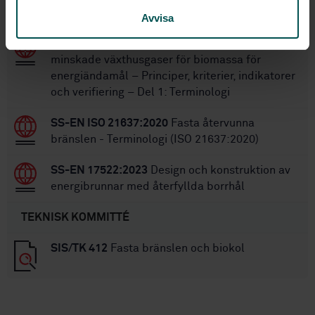
STANDARDER
Avvisa
SS-EN 16214-1:2024
Kriterier för hållbarhet och
minskade växthusgaser för biomassa för
energiändamål – Principer, kriterier, indikatorer
och verifiering – Del 1: Terminologi
SS-EN ISO 21637:2020
Fasta återvunna
bränslen - Terminologi (ISO 21637:2020)
SS-EN 17522:2023
Design och konstruktion av
energibrunnar med återfyllda borrhål
TEKNISK KOMMITTÉ
SIS/TK 412
Fasta bränslen och biokol