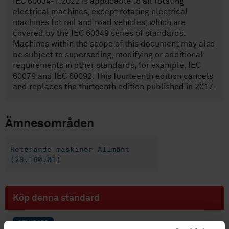
IEC 60034-1:2022 is applicable to all rotating
electrical machines, except rotating electrical
machines for rail and road vehicles, which are
covered by the IEC 60349 series of standards.
Machines within the scope of this document may also
be subject to superseding, modifying or additional
requirements in other standards, for example, IEC
60079 and IEC 60092. This fourteenth edition cancels
and replaces the thirteenth edition published in 2017.
Ämnesområden
Roterande maskiner Allmänt
(29.160.01)
Köp denna standard
STANDARD