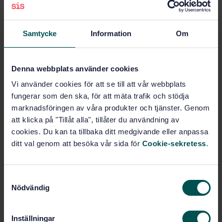
IEC STANDARD
· IEC 60034-1:2022
Rotating electrical machines - Part 1: Rating and
performance
Samtycke
Information
Om
Prenumerera på standarden - Läs mer
Denna webbplats använder cookies
Pris:
4 940 SEK
Vi använder cookies för att se till att vår webbplats
Lägg i varukorgen
fungerar som den ska, för att mäta trafik och stödja
PDF
marknadsföringen av våra produkter och tjänster. Genom
att klicka på "Tillåt alla", tillåter du användning av
Fler alternativ
cookies. Du kan ta tillbaka ditt medgivande eller anpassa
ditt val genom att besöka vår sida för
Cookie-sekretess
.
Produktinformation
S
Engelska
Franska
Språk:
Nödvändig
a
IEC
Framtagen av:
m
Rotating electrical
Internationell titel:
t
Inställningar
machines - Part 1: Rating and