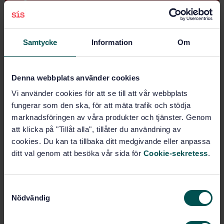
STANDARD
IEC STANDARD
· IEC 60034-1:2022
Samtycke
Information
Om
Rotating electrical machines - Part 1: Rating and
performance
Denna webbplats använder cookies
Subscribe on standards - Read more
Vi använder cookies för att se till att vår webbplats
fungerar som den ska, för att mäta trafik och stödja
Price:
4 940 SEK
marknadsföringen av våra produkter och tjänster. Genom
Add to cart
att klicka på "Tillåt alla", tillåter du användning av
PDF
cookies. Du kan ta tillbaka ditt medgivande eller anpassa
ditt val genom att besöka vår sida för
Cookie-sekretess
.
Show more
Product information
S
Nödvändig
a
English
French
Language:
m
t