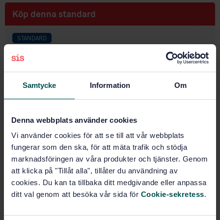
Köp denna standard
STANDARD
SVENSK STANDARD
· SS-EN 50306-2
Järnvägsanläggningar - Kablar med särskilda
brandegenskaper avsedda för rälsfordon - Kablar
Samtycke
Information
Om
med tunna isolerskikt - Del 2: Enledarkablar
Prenumerera på standarden - Läs mer
Denna webbplats använder cookies
Pris:
433 SEK
Vi använder cookies för att se till att vår webbplats
Lägg i varukorgen
fungerar som den ska, för att mäta trafik och stödja
PDF
marknadsföringen av våra produkter och tjänster. Genom
att klicka på "Tillåt alla", tillåter du användning av
Fler alternativ
cookies. Du kan ta tillbaka ditt medgivande eller anpassa
ditt val genom att besöka vår sida för
Cookie-sekretess
.
Produktinformation