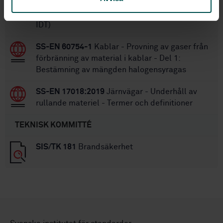
SS-ISO 4880:2008
Textil och textila produkter -
Brandegenskaper - Ordlista (ISO 4880:1997,
IDT)
SS-EN 60754-1
Kablar - Provning av gaser från
förbränning av material i kablar - Del 1:
Bestämning av mängden halogensyragas
SS-EN 17018:2019
Järnvägar - Underhåll av
rullande materiel - Termer och definitioner
TEKNISK KOMMITTÉ
SIS/TK 181
Brandsäkerhet